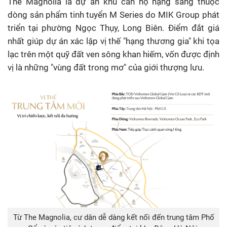
The Magnolia là dự án khu căn hộ hạng sang thuộc
dòng sản phẩm tinh tuyển M Series do MIK Group phát
triển tại phường Ngọc Thụy, Long Biên. Điểm đắt giá
nhất giúp dự án xác lập vị thế "hạng thương gia" khi tọa
lạc trên một quỹ đất ven sông khan hiếm, vốn được định
vị là những "vùng đất trong mơ" của giới thượng lưu.
Từ The Magnolia, cư dân dễ dàng kết nối đến trung tâm Phố