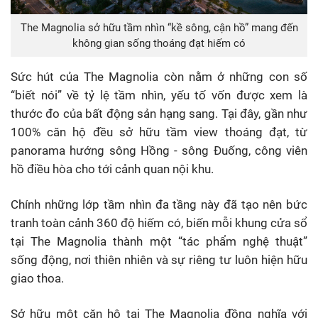
The Magnolia sở hữu tầm nhìn “kề sông, cận hồ” mang đến
không gian sống thoáng đạt hiếm có
Sức hút của The Magnolia còn nằm ở những con số
“biết nói” về tỷ lệ tầm nhìn, yếu tố vốn được xem là
thước đo của bất động sản hạng sang. Tại đây, gần như
100% căn hộ đều sở hữu tầm view thoáng đạt, từ
panorama hướng sông Hồng - sông Đuống, công viên
hồ điều hòa cho tới cảnh quan nội khu.
Chính những lớp tầm nhìn đa tầng này đã tạo nên bức
tranh toàn cảnh 360 độ hiếm có, biến mỗi khung cửa sổ
tại The Magnolia thành một “tác phẩm nghệ thuật”
sống động, nơi thiên nhiên và sự riêng tư luôn hiện hữu
giao thoa.
Sở hữu một căn hộ tại The Magnolia đồng nghĩa với