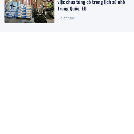
việc chưa từng có trong lịch sử nhờ
Trung Quốc, EU
6 giờ trước
Chỉ đạo mới nhất từ Cục Thuế về tạm
hoãn xuất cảnh
5 giờ trước
TTCP chuyển Bộ Công an thông tin 7
cá nhân giao dịch vàng khoảng 2.084
tỷ đồng
5 giờ trước
TP.HCM điều chỉnh kế hoạch đấu giá
8 lô đất tại Khu đô thị mới Thủ Thiêm
5 giờ trước