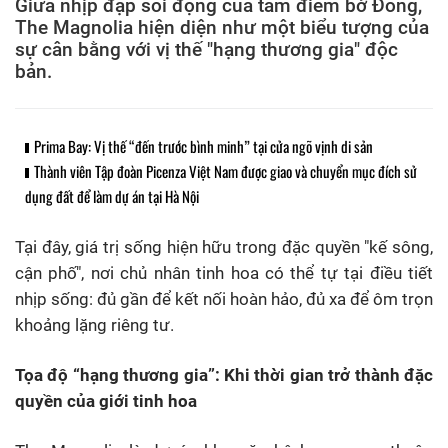
Giữa nhịp đập sôi động của tâm điểm bờ Đông,
The Magnolia hiện diện như một biểu tượng của
sự cân bằng với vị thế "hạng thương gia" độc
bản.
Prima Bay: Vị thế “đến trước bình minh” tại cửa ngõ vịnh di sản
Thành viên Tập đoàn Picenza Việt Nam được giao và chuyển mục đích sử
dụng đất để làm dự án tại Hà Nội
Tại đây, giá trị sống hiện hữu trong đặc quyền "kế sông,
cận phố", nơi chủ nhân tinh hoa có thể tự tại điều tiết
nhịp sống: đủ gần để kết nối hoàn hảo, đủ xa để ôm trọn
khoảng lặng riêng tư.
Tọa độ “hạng thương gia”: Khi thời gian trở thành đặc
quyền của giới tinh hoa