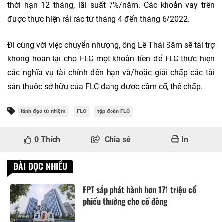
thời hạn 12 tháng, lãi suất 7%/năm. Các khoản vay trên
được thực hiện rải rác từ tháng 4 đến tháng 6/2022.
Đi cùng với việc chuyển nhượng, ông Lê Thái Sâm sẽ tài trợ
không hoàn lại cho FLC một khoản tiền để FLC thực hiện
các nghĩa vụ tài chính đến hạn và/hoặc giải chấp các tài
sản thuộc sở hữu của FLC đang được cầm cố, thế chấp.
lãnh đạo từ nhiệm
FLC
tập đoàn FLC
0
Thích
Chia sẻ
In
BÀI ĐỌC NHIỀU
FPT sắp phát hành hơn 171 triệu cổ
phiếu thưởng cho cổ đông