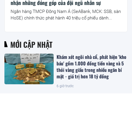
nhận những đóng góp của đội ngũ nhân sự
Ngân hàng TMCP Đông Nam Á (SeABank, MCK: SSB, sàn
HoSE) chính thức phát hành 40 triệu cổ phiếu dành...
MỚI CẬP NHẬT
Khám xét ngôi nhà cổ, phát hiện 'kho
báu' gồm 1.000 đồng tiền vàng và 5
thỏi vàng giấu trong nhiều ngăn bí
mật - giá trị hơn 18 tỷ đồng
6 giờ trước
Trồng loại quả ‘đến từ thiên đường’
của Việt Nam, anh nông dân Ấn Độ
bất ngờ trúng lớn, chỉ bán hạt giống
cũng kiếm bộn tiền
6 giờ trước