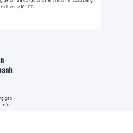
g để chi trả cổ tức cho năm tài chính 2025 bằng
 mặt với tỷ lệ 10%.
ân
doanh
ng gặp
 mới -
m đoạt