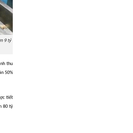
n 9 tỷ
nh thu
gần 50%
ợc tiết
n 80 tỷ