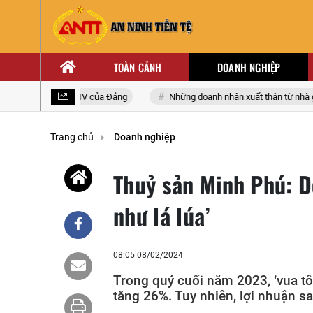
TOÀN CẢNH
DOANH NGHIỆP
àn quốc lần thứ XIV của Đảng
Những doanh nhân xuất thân từ nhà giáo
Trang chủ
Doanh nghiệp
Thuỷ sản Minh Phú: D
như lá lúa’
08:05 08/02/2024
Trong quý cuối năm 2023, ‘vua t
tăng 26%. Tuy nhiên, lợi nhuận sa