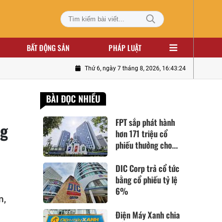
BẤT ĐỘNG SẢN
PHÁP LUẬT
Thứ 6, ngày 7 tháng 8, 2026, 16:43:25
BÀI ĐỌC NHIỀU
FPT sắp phát hành
ng
hơn 171 triệu cổ
phiếu thưởng cho...
DIC Corp trả cổ tức
bằng cổ phiếu tỷ lệ
6%
n,
Điện Máy Xanh chia