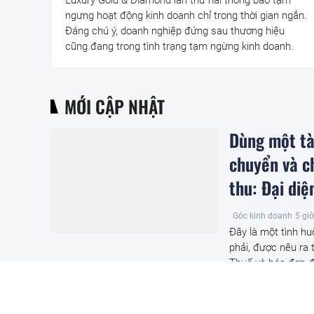
Luxury Gold & Diamond lần thứ hai thông báo tạm
ngưng hoạt động kinh doanh chỉ trong thời gian ngắn.
Đáng chú ý, doanh nghiệp đứng sau thương hiệu
cũng đang trong tình trạng tạm ngừng kinh doanh.
MỚI CẬP NHẬT
Dùng một tà
chuyển và ch
thu: Đại di
Góc kinh doanh
5 giờ
Đây là một tình hu
phải, được nêu ra 
Thuế và hóa đơn đ
Cảnh báo th