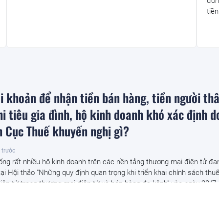
đôn
tiền
i khoản để nhận tiền bán hàng, tiền người th
i tiêu gia đình, hộ kinh doanh khó xác định 
ện Cục Thuế khuyến nghị gì?
 trước
ống rất nhiều hộ kinh doanh trên các nền tảng thương mại điện tử đa
tại Hội thảo "Những quy định quan trọng khi triển khai chính sách thuế
iện tử trong thương mại điện tử và bán hàng đa kênh" vào ngày 20/7.
ủ đoạn lợi dụng thẻ tín dụng để lừa đảo chiế