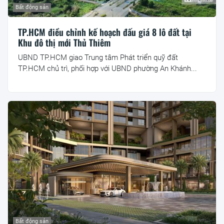
Bất động sản
TP.HCM điều chỉnh kế hoạch đấu giá 8 lô đất tại
Khu đô thị mới Thủ Thiêm
UBND TP.HCM giao Trung tâm Phát triển quỹ đất
TP.HCM chủ trì, phối hợp với UBND phường An Khánh...
Bất động sản