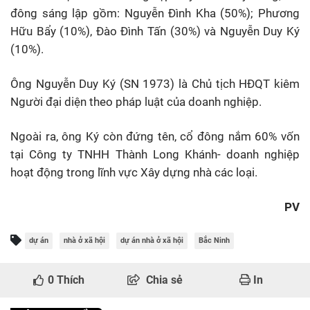
đông sáng lập gồm: Nguyễn Đình Kha (50%); Phương
Hữu Bẩy (10%), Đào Đình Tấn (30%) và Nguyễn Duy Ký
(10%).
Ông Nguyễn Duy Ký (SN 1973) là Chủ tịch HĐQT kiêm
Người đại diện theo pháp luật của doanh nghiệp.
Ngoài ra, ông Ký còn đứng tên, cổ đông nắm 60% vốn
tại Công ty TNHH Thành Long Khánh- doanh nghiệp
hoạt động trong lĩnh vực Xây dựng nhà các loại.
PV
dự án
nhà ở xã hội
dự án nhà ở xã hội
Bắc Ninh
0
Thích
Chia sẻ
In