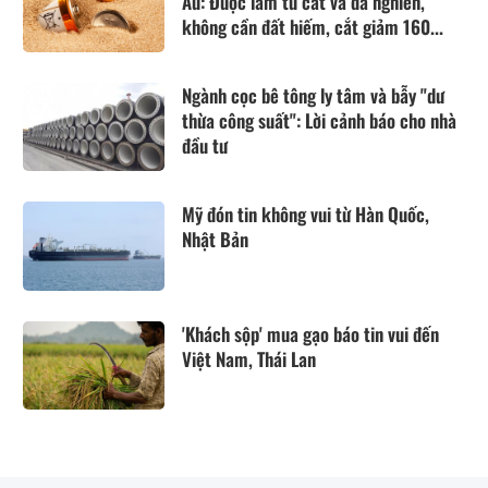
Âu: Được làm từ cát và đá nghiền,
không cần đất hiếm, cắt giảm 160...
Ngành cọc bê tông ly tâm và bẫy "dư
thừa công suất": Lời cảnh báo cho nhà
đầu tư
Mỹ đón tin không vui từ Hàn Quốc,
Nhật Bản
'Khách sộp' mua gạo báo tin vui đến
Việt Nam, Thái Lan