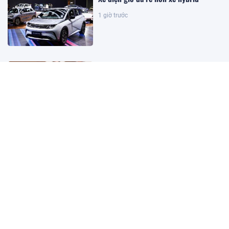
1 giờ trước
Sửa Luật Dầu khí: Đảm bảo luật có
sức sống và khả năng cạnh tranh
5 giờ trước
Kết quả xổ số Vietlott ngày
8/8/2026
5 giờ trước
Khoan sâu 4.700 mét xuống đáy biển,
phát hiện mỏ dầu khí trữ lượng 500
triệu m3 ngoài khơi Việt Nam