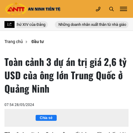
c lần thứ XIV của Đảng
Những doanh nhân xuất thân từ nhà giáo
L
Trang chủ
Đầu tư
Toàn cảnh 3 dự án trị giá 2,6 tỷ
USD của ông lớn Trung Quốc ở
Quảng Ninh
07:54 28/05/2024
Chia sẻ