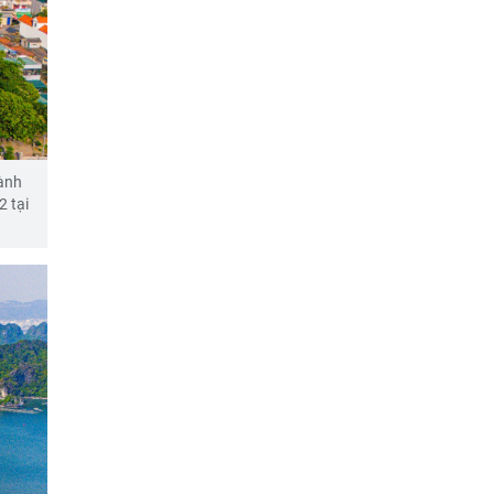
ành
2 tại