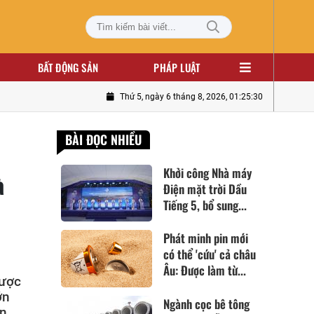
BẤT ĐỘNG SẢN
PHÁP LUẬT
Thứ 5, ngày 6 tháng 8, 2026, 01:25:32
BÀI ĐỌC NHIỀU
Khởi công Nhà máy
à
Điện mặt trời Dầu
Tiếng 5, bổ sung...
Phát minh pin mới
có thể 'cứu' cả châu
Âu: Được làm từ...
được
ớn
Ngành cọc bê tông
en