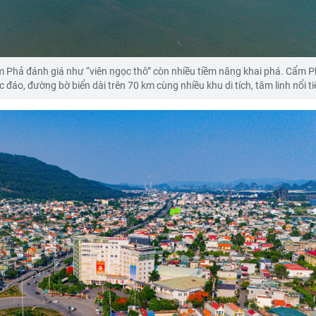
ẩm Phả đánh giá như “viên ngọc thô” còn nhiều tiềm năng khai phá. Cẩm P
 đáo, đường bờ biển dài trên 70 km cùng nhiều khu di tích, tâm linh nổi t