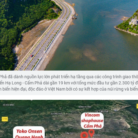
Phả đã dành nguồn lực lớn phát triển hạ tầng qua các công trình giao th
iển Hạ Long - Cẩm Phả dài gần 19 km với tổng mức đầu tư gần 2.300 tỷ 
 biển hiện đại, độc đáo ở Việt Nam bởi có sự kết hợp của núi rừng và biển