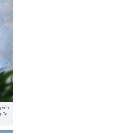
g vốn
. Tại