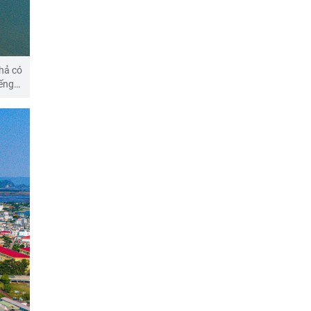
hả có
iếng…