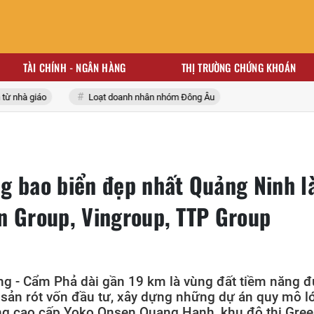
TÀI CHÍNH - NGÂN HÀNG
THỊ TRƯỜNG CHỨNG KHOÁN
giáo
Loạt doanh nhân nhóm Đông Âu
g bao biển đẹp nhất Quảng Ninh l
n Group, Vingroup, TTP Group
g - Cẩm Phả dài gần 19 km là vùng đất tiềm năng 
 sản rót vốn đầu tư, xây dựng những dự án quy mô l
g cao cấp Yoko Onsen Quang Hanh, khu đô thị Gre