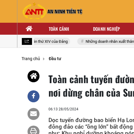
TOÀN CẢNH
DOANH NGHIỆP
u toàn quốc lần thứ XIV của Đảng
Những doanh nhân xuất thân từ nhà 
Trang chủ
Đầu tư
Toàn cảnh tuyến đườn
nơi dừng chân của Su
06:13 28/05/2024
Dọc tuyến đường bao biển Hạ Lon
đông đảo các “ông lớn” bất động
như: Khu nghỉ dưỡng khoáng nón