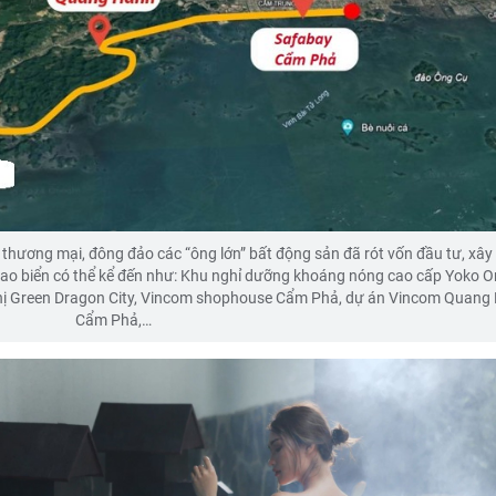
 - thương mại, đông đảo các “ông lớn” bất động sản đã rót vốn đầu tư, xâ
ao biển có thể kể đến như: Khu nghỉ dưỡng khoáng nóng cao cấp Yoko 
hị Green Dragon City, Vincom shophouse Cẩm Phả, dự án Vincom Quang
Cẩm Phả,…