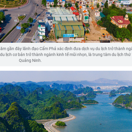
ăm gần đây lãnh đạo Cẩm Phả xác định đưa dịch vụ du lịch trở thành ng
u lịch cơ bản trở thành ngành kinh tế mũi nhọn, là trung tâm du lịch thứ 
Quảng Ninh.