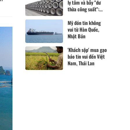
ly tâm và bẫy "dư
thừa công suất":...
Mỹ đón tin không
vui từ Hàn Quốc,
Nhật Bản
'Khách sộp' mua gạo
báo tin vui đến Việt
Nam, Thái Lan