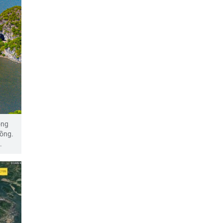
ông
đồng.
.