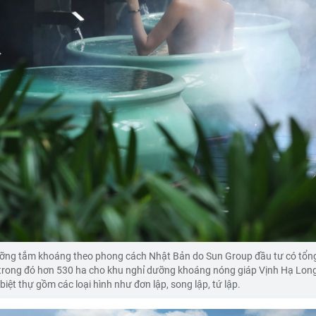
ỡng tắm khoáng theo phong cách Nhật Bản do Sun Group đầu tư có tổn
 trong đó hơn 530 ha cho khu nghỉ dưỡng khoáng nóng giáp Vịnh Hạ Long
iệt thự gồm các loại hình như đơn lập, song lập, tứ lập.