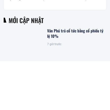
MỚI CẬP NHẬT
Văn Phú trả cổ tức bằng cổ phiếu tỷ
lệ 10%
7 giờ trước
VIB One Card: Một chiếc thẻ cho mọi
giai đoạn tài chính
7 giờ trước
Khám xét ngôi nhà cổ, phát hiện 'kho
báu' gồm 1.000 đồng tiền vàng và 5
thỏi vàng giấu trong nhiều ngăn bí