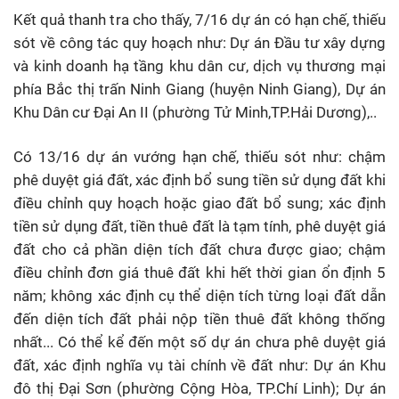
Kết quả thanh tra cho thấy, 7/16 dự án có hạn chế, thiếu
sót về công tác quy hoạch như: Dự án Đầu tư xây dựng
và kinh doanh hạ tầng khu dân cư, dịch vụ thương mại
phía Bắc thị trấn Ninh Giang (huyện Ninh Giang), Dự án
Khu Dân cư Đại An II (phường Tử Minh,TP.Hải Dương),..
Có 13/16 dự án vướng hạn chế, thiếu sót như: chậm
phê duyệt giá đất, xác định bổ sung tiền sử dụng đất khi
điều chỉnh quy hoạch hoặc giao đất bổ sung; xác định
tiền sử dụng đất, tiền thuê đất là tạm tính, phê duyệt giá
đất cho cả phần diện tích đất chưa được giao; chậm
điều chỉnh đơn giá thuê đất khi hết thời gian ổn định 5
năm; không xác định cụ thể diện tích từng loại đất dẫn
đến diện tích đất phải nộp tiền thuê đất không thống
nhất... Có thể kể đến một số dự án chưa phê duyệt giá
đất, xác định nghĩa vụ tài chính về đất như: Dự án Khu
đô thị Đại Sơn (phường Cộng Hòa, TP.Chí Linh); Dự án