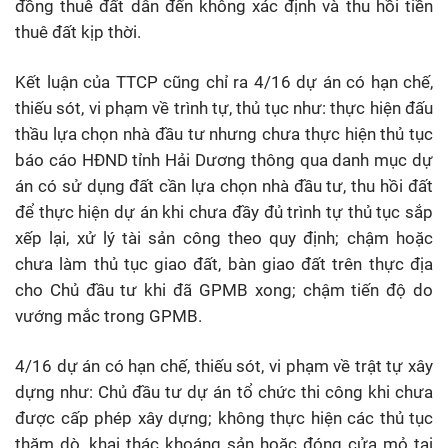
đồng thuê đất dẫn đến không xác định và thu hồi tiền
thuê đất kịp thời.
Kết luận của TTCP cũng chỉ ra 4/16 dự án có hạn chế,
thiếu sót, vi phạm về trình tự, thủ tục như: thực hiện đấu
thầu lựa chọn nhà đầu tư nhưng chưa thực hiện thủ tục
báo cáo HĐND tỉnh Hải Dương thông qua danh mục dự
án có sử dụng đất cần lựa chọn nhà đầu tư, thu hồi đất
để thực hiện dự án khi chưa đầy đủ trình tự thủ tục sắp
xếp lại, xử lý tài sản công theo quy định; chậm hoặc
chưa làm thủ tục giao đất, bàn giao đất trên thực địa
cho Chủ đầu tư khi đã GPMB xong; chậm tiến độ do
vướng mắc trong GPMB.
4/16 dự án có hạn chế, thiếu sót, vi phạm về trật tự xây
dựng như: Chủ đầu tư dự án tổ chức thi công khi chưa
được cấp phép xây dựng; không thực hiện các thủ tục
thăm dò, khai thác khoáng sản hoặc đóng cửa mỏ tại