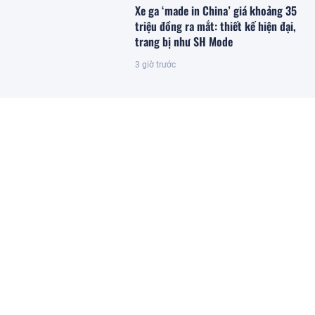
Xe ga ‘made in China’ giá khoảng 35
triệu đồng ra mắt: thiết kế hiện đại,
trang bị như SH Mode
3 giờ trước
Mỹ, Campuchia cùng báo một tin vui
đến Việt Nam
3 giờ trước
Thuế TP.HCM mở rộng ứng dụng AI,
ACB tăng thêm giải pháp số đồng
hành cùng hộ kinh doanh
3 giờ trước
Tỉnh Quảng Ngãi đẩy nhanh giải
phóng mặt bằng dự án 6.700 tỷ của