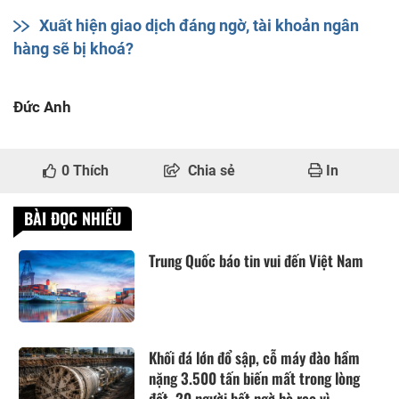
Xuất hiện giao dịch đáng ngờ, tài khoản ngân
hàng sẽ bị khoá?
Đức Anh
0
Thích
Chia sẻ
In
BÀI ĐỌC NHIỀU
Trung Quốc báo tin vui đến Việt Nam
Khối đá lớn đổ sập, cỗ máy đào hầm
nặng 3.500 tấn biến mất trong lòng
đất, 20 người bất ngờ hò reo vì...