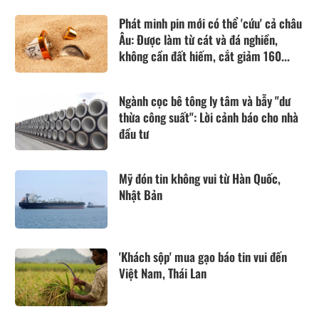
Phát minh pin mới có thể 'cứu' cả châu
Âu: Được làm từ cát và đá nghiền,
không cần đất hiếm, cắt giảm 160...
Ngành cọc bê tông ly tâm và bẫy "dư
thừa công suất": Lời cảnh báo cho nhà
đầu tư
Mỹ đón tin không vui từ Hàn Quốc,
Nhật Bản
'Khách sộp' mua gạo báo tin vui đến
Việt Nam, Thái Lan