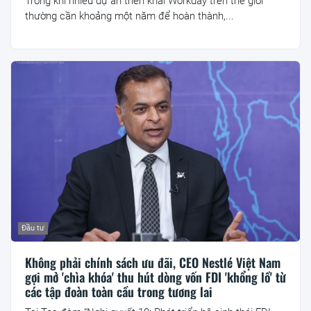
Trong khi nhiều dự án triển khai Workday trên thế giới
thường cần khoảng một năm để hoàn thành,...
Đầu tư
Không phải chính sách ưu đãi, CEO Nestlé Việt Nam
gợi mở 'chìa khóa' thu hút dòng vốn FDI 'khổng lồ' từ
các tập đoàn toàn cầu trong tương lai