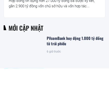
Hợp đồng tín dụng hơn 27.000 tỷ đồng đã được ký kết,
gần 2.900 tỷ đồng vốn chủ sở hữu và vốn hợp tác...
MỚI CẬP NHẬT
PVcomBank huy động 1.000 tỷ đồng
từ trái phiếu
6 giờ trước
Hoàn thành kế hoạch cơ cấu lại vốn
Nhà nước tại doanh nghiệp trước
ngày 31/8
6 giờ trước
Giá vàng lên mức cao nhất trong 2
tuần