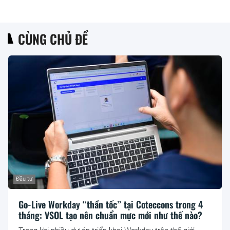
CÙNG CHỦ ĐỀ
Đầu tư
Go-Live Workday “thần tốc” tại Coteccons trong 4
tháng: VSOL tạo nên chuẩn mực mới như thế nào?