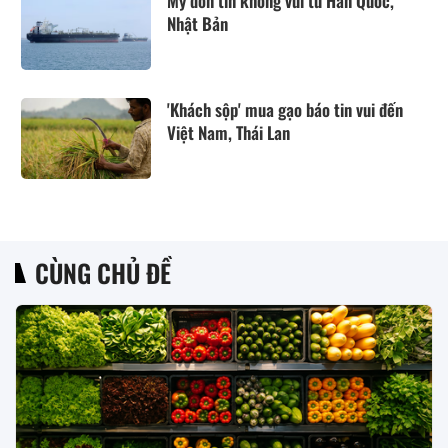
Mỹ đón tin không vui từ Hàn Quốc,
Nhật Bản
'Khách sộp' mua gạo báo tin vui đến
Việt Nam, Thái Lan
CÙNG CHỦ ĐỀ