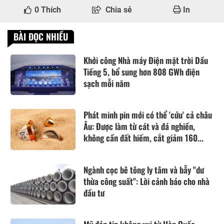
0
Thích
Chia sẻ
In
BÀI ĐỌC NHIỀU
Khởi công Nhà máy Điện mặt trời Dầu
Tiếng 5, bổ sung hơn 808 GWh điện
sạch mỗi năm
Phát minh pin mới có thể 'cứu' cả châu
Âu: Được làm từ cát và đá nghiền,
không cần đất hiếm, cắt giảm 160...
Ngành cọc bê tông ly tâm và bẫy "dư
thừa công suất": Lời cảnh báo cho nhà
đầu tư