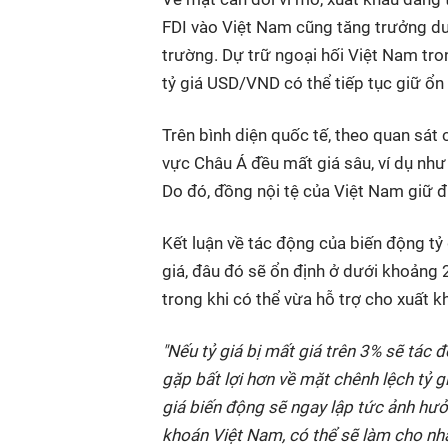
FDI vào Việt Nam cũng tăng trưởng dư
trường. Dự trữ ngoại hối Việt Nam tron
tỷ giá USD/VND có thể tiếp tục giữ ổn
Trên bình diện quốc tế, theo quan sát
vực Châu Á đều mất giá sâu, ví dụ nh
Do đó, đồng nội tệ của Việt Nam giữ 
Kết luận về tác động của biến động t
giá, đâu đó sẽ ổn định ở dưới khoảng 
trong khi có thể vừa hỗ trợ cho xuất k
"Nếu tỷ giá bị mất giá trên 3% sẽ tác 
gặp bất lợi hơn về mặt chênh lệch tỷ gi
giá biến động sẽ ngay lập tức ảnh hư
khoán Việt Nam, có thể sẽ làm cho nhà