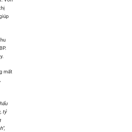
thị
 giúp
khu
BP.
y.
ng mất
,
khẩu
, tỷ
g
h"
,