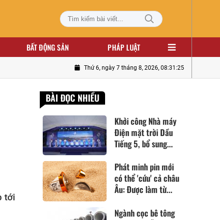
BẤT ĐỘNG SẢN
PHÁP LUẬT
Thứ 6, ngày 7 tháng 8, 2026, 08:31:26
BÀI ĐỌC NHIỀU
Khởi công Nhà máy
Điện mặt trời Dầu
Tiếng 5, bổ sung...
Phát minh pin mới
có thể 'cứu' cả châu
Âu: Được làm từ...
 tới
Ngành cọc bê tông