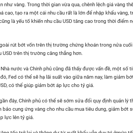
ản như vàng. Trong thời gian vừa qua, chênh lệch giá vàng thế
 cao, tạo ra một cái nhu cầu rất là lớn để nhập khẩu vàng, 
cũng là yếu tố khiến nhu cầu USD tăng cao trong thời điểm 
goài rút bớt vốn trên thị trường chứng khoán trong nửa cuố
u USD trên thị trường căng thẳng hơn.
Nhà nước và Chính phủ cũng đã thấy được vấn đề, một số tí
g đó, Fed có thể sẽ hạ lãi suất vào giữa năm nay, làm giảm bớ
SD, có thể giúp giảm bớt áp lực cho tỷ giá.
gần đây, Chính phủ có thể sẽ sớm sửa đổi quy định quản lý t
ảm bảo cung ứng vàng cho nhu cầu mua tiêu dung, giảm bớt 
 lực lên tỷ giá.
ăng tốc trở lại và thặng dư từ xuất khẩu vẫn duy trì ởmức tố