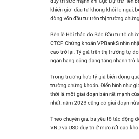
duy trì sức mạnh khi Cục Dự trữ liên b
khiến giới đầu tư không khỏi lo ngại, b
dòng vốn đầu tư trên thị trường chứn
Bên lề Hội thảo do Báo Đầu tư tổ chứ
CTCP Chứng khoán VPBankS nhìn nhận t
cao trở lại. Tỷ giá trên thị trường tự 
ngân hàng cũng đang tăng nhanh trở lạ
Trong trường hợp tỷ giá biến động quá 
trường chứng khoán. Điển hình như gi
thời là một giai đoạn bán rất mạnh c
nhất, năm 2023 cũng có giai đoạn nửa
Theo chuyên gia, ba yếu tố tác động đến
VND và USD duy trì ở mức rất cao kh