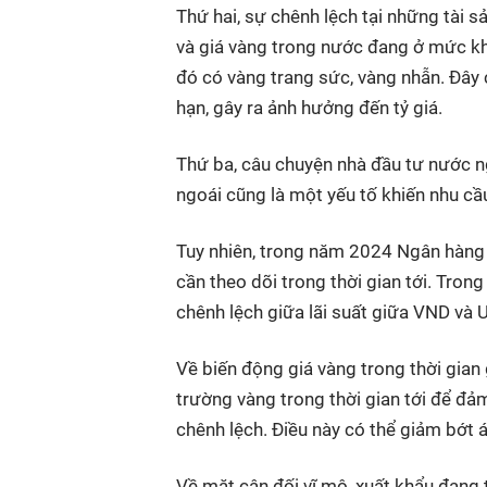
Thứ hai, sự chênh lệch tại những tài s
và giá vàng trong nước đang ở mức khá
đó có vàng trang sức, vàng nhẫn. Đây 
hạn, gây ra ảnh hưởng đến tỷ giá.
Thứ ba, câu chuyện nhà đầu tư nước n
ngoái cũng là một yếu tố khiến nhu cầ
Tuy nhiên, trong năm 2024 Ngân hàng 
cần theo dõi trong thời gian tới. Tron
chênh lệch giữa lãi suất giữa VND và U
Về biến động giá vàng trong thời gian 
trường vàng trong thời gian tới để đ
chênh lệch. Điều này có thể giảm bớt áp
Về mặt cân đối vĩ mô, xuất khẩu đang t