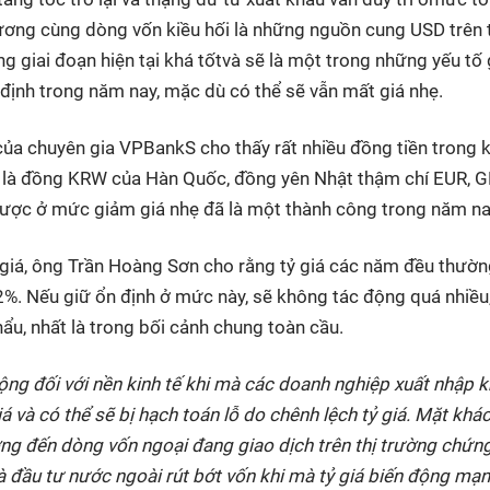
ơng cùng dòng vốn kiều hối là những nguồn cung USD trên 
g giai đoạn hiện tại khá tốtvà sẽ là một trong những yếu tố
 định trong năm nay, mặc dù có thể sẽ vẫn mất giá nhẹ.
 của chuyên gia VPBankS cho thấy rất nhiều đồng tiền trong 
ư là đồng KRW của Hàn Quốc, đồng yên Nhật thậm chí EUR, G
được ở mức giảm giá nhẹ đã là một thành công trong năm na
ỷ giá, ông Trần Hoàng Sơn cho rằng tỷ giá các năm đều thườ
2%. Nếu giữ ổn định ở mức này, sẽ không tác động quá nhiều
hẩu, nhất là trong bối cảnh chung toàn cầu.
động đối với nền kinh tế khi mà các doanh nghiệp xuất nhập 
á và có thể sẽ bị hạch toán lỗ do chênh lệch tỷ giá. Mặt khác
ởng đến dòng vốn ngoại đang giao dịch trên thị trường chứn
 đầu tư nước ngoài rút bớt vốn khi mà tỷ giá biến động mạn