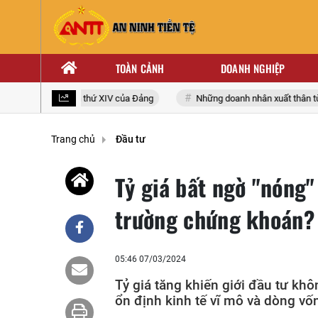
TOÀN CẢNH
DOANH NGHIỆP
iểu toàn quốc lần thứ XIV của Đảng
Những doanh nhân xuất thân từ nh
Trang chủ
Đầu tư
Tỷ giá bất ngờ "nóng" 
trường chứng khoán?
05:46 07/03/2024
Tỷ giá tăng khiến giới đầu tư khôn
ổn định kinh tế vĩ mô và dòng vố