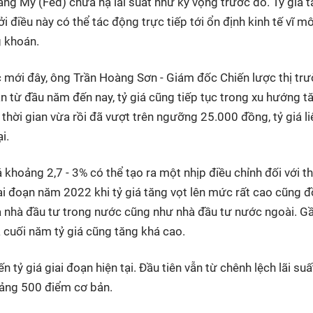
ang Mỹ (Fed) chưa hạ lãi suất như kỳ vọng trước đó. Tỷ giá 
ởi điều này có thể tác động trực tiếp tới ổn định kinh tế vĩ m
g khoán.
c mới đây, ông Trần Hoàng Sơn - Giám đốc Chiến lược thị tr
ừ đầu năm đến nay, tỷ giá cũng tiếp tục trong xu hướng t
do thời gian vừa rồi đã vượt trên ngưỡng 25.000 đồng, tỷ giá li
i.
khoảng 2,7 - 3% có thể tạo ra một nhịp điều chỉnh đối với th
ai đoạn năm 2022 khi tỷ giá tăng vọt lên mức rất cao cũng 
ủa nhà đầu tư trong nước cũng như nhà đầu tư nước ngoài. G
 cuối năm tỷ giá cũng tăng khá cao.
 tỷ giá giai đoạn hiện tại. Đầu tiên vẫn từ chênh lệch lãi suấ
oảng 500 điểm cơ bản.