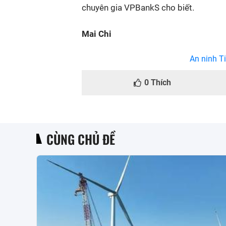
chuyên gia VPBankS cho biết.
Mai Chi
An ninh Ti
0
Thích
CÙNG CHỦ ĐỀ