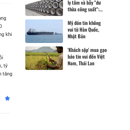
ly tâm và bẫy "dư
thừa công suất":...
àng
Mỹ đón tin không
0
vui từ Hàn Quốc,
ng khi
Nhật Bản
'Khách sộp' mua gạo
báo tin vui đến Việt
ỗi
Nam, Thái Lan
, tỷ
m tăng