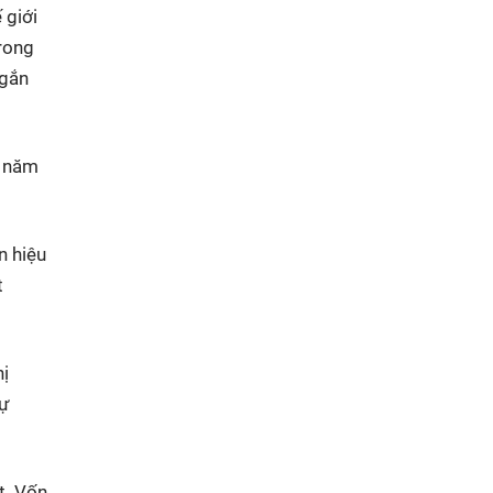
 giới
trong
ngắn
i năm
n hiệu
t
hị
sự
t. Vốn