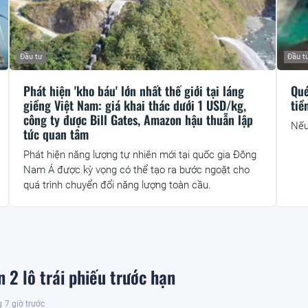
Đầu tư
Đầu t
Phát hiện 'kho báu' lớn nhất thế giới tại láng
Qué
giềng Việt Nam: giá khai thác dưới 1 USD/kg,
tiề
công ty được Bill Gates, Amazon hậu thuẫn lập
Nếu
tức quan tâm
Phát hiện năng lượng tự nhiên mới tại quốc gia Đông
Nam Á được kỳ vọng có thể tạo ra bước ngoặt cho
quá trình chuyển đổi năng lượng toàn cầu.
 2 lô trái phiếu trước hạn
g
7 giờ trước