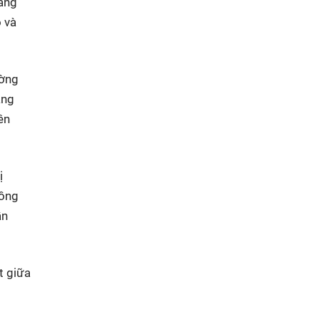
tăng
ô và
ường
ăng
ên
ị
đồng
ần
t giữa