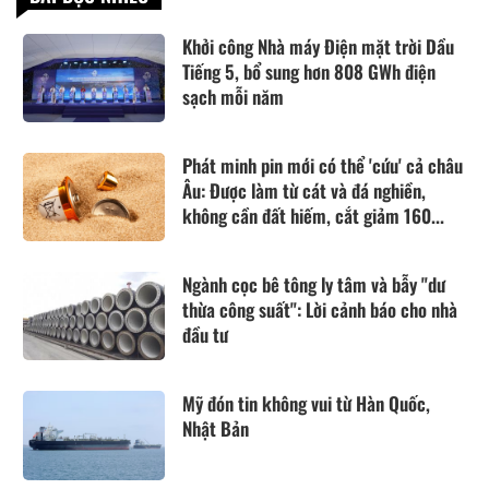
Khởi công Nhà máy Điện mặt trời Dầu
Tiếng 5, bổ sung hơn 808 GWh điện
sạch mỗi năm
Phát minh pin mới có thể 'cứu' cả châu
Âu: Được làm từ cát và đá nghiền,
không cần đất hiếm, cắt giảm 160...
Ngành cọc bê tông ly tâm và bẫy "dư
thừa công suất": Lời cảnh báo cho nhà
đầu tư
Mỹ đón tin không vui từ Hàn Quốc,
Nhật Bản