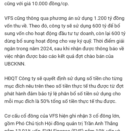
cũng với giá 10.000 đồng/cp.
VFS cũng thông qua phương án sử dụng 1.200 tỷ đồng
vốn thu về. Theo đó, công ty sẽ sử dụng 600 tỷ để bổ
sung vốn cho hoạt động đầu tư tự doanh, còn lại 600 tỷ
dùng bổ sung hoạt động cho vay ký quỹ. Thời điểm giải
ngân trong năm 2024, sau khi nhận được thông báo về
việc nhận được báo cáo kết quả đợt chào bán của
UBCKNN.
HĐQT Công ty sẽ quyết định sử dụng số tiền cho từng
mục đích nêu trên theo số tiền thực tế thu được từ đợt
phát hành đảm bảo tỷ lệ phân bổ số tiền sử dụng cho
mỗi mục đích là 50% tổng số tiền thực tế thu được.
Cơ cấu cổ đông của VFS hiện ghi nhận 3 cổ đông lớn,
gồm Phó Chủ tịch Hội đồng quản trị Trần Anh Thắng
nắm 13,01% vốn, EVN Finance (EVF) nắm 10% vốn và