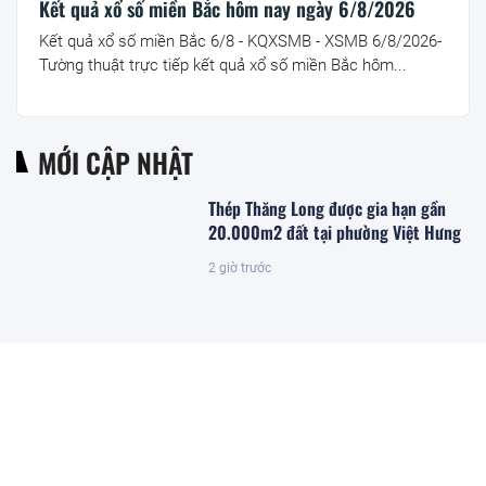
Kết quả xổ số miền Bắc hôm nay ngày 6/8/2026
Kết quả xổ số miền Bắc 6/8 - KQXSMB - XSMB 6/8/2026-
Tường thuật trực tiếp kết quả xổ số miền Bắc hôm...
MỚI CẬP NHẬT
Thép Thăng Long được gia hạn gần
20.000m2 đất tại phường Việt Hưng
2 giờ trước
Đặc khu lớn nhất Việt Nam sắp xuất
hiện một công trình cạnh sân bay
quy mô hàng đầu, phục vụ tới 50
triệu hành khách
37 phút trước