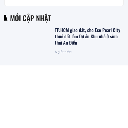
MỚI CẬP NHẬT
TP.HCM giao đất, cho Eco Pearl City
thuê đất làm Dự án Khu nhà ở sinh
thái An Điền
6 giờ trước
Chứng khoán ngày 6/8: VN-Index
giảm 11 điểm
6 giờ trước
Không phải Mỹ - đây mới là quốc gia
chuẩn bị bắt tay với Iran quản lý eo
biển Hormuz