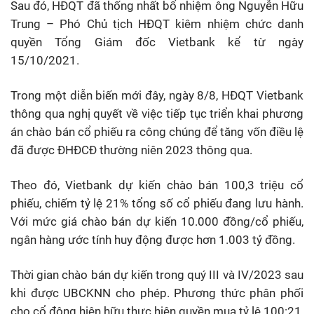
Sau đó, HĐQT đã thống nhất bổ nhiệm ông Nguyễn Hữu
Trung – Phó Chủ tịch HĐQT kiêm nhiệm chức danh
quyền Tổng Giám đốc Vietbank kể từ ngày
15/10/2021.
Trong một diễn biến mới đây, ngày 8/8, HĐQT Vietbank
thông qua nghị quyết về việc tiếp tục triển khai phương
án chào bán cổ phiếu ra công chúng để tăng vốn điều lệ
đã được ĐHĐCĐ thường niên 2023 thông qua.
Theo đó, Vietbank dự kiến chào bán 100,3 triệu cổ
phiếu, chiếm tỷ lệ 21% tổng số cổ phiếu đang lưu hành.
Với mức giá chào bán dự kiến 10.000 đồng/cổ phiếu,
ngân hàng ước tính huy động được hơn 1.003 tỷ đồng.
Thời gian chào bán dự kiến trong quý III và IV/2023 sau
khi được UBCKNN cho phép. Phương thức phân phối
cho cổ đông hiện hữu thực hiện quyền mua tỷ lệ 100:21,