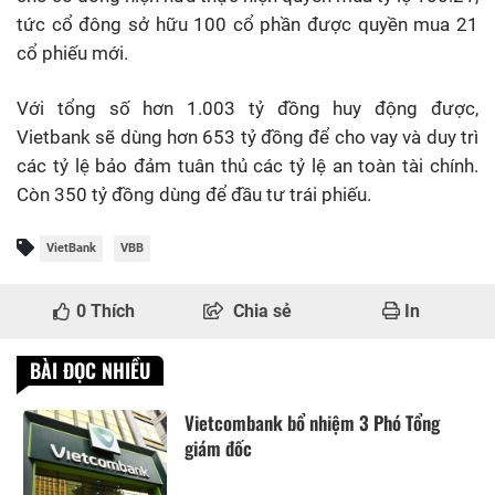
tức cổ đông sở hữu 100 cổ phần được quyền mua 21
cổ phiếu mới.
Với tổng số hơn 1.003 tỷ đồng huy động được,
Vietbank sẽ dùng hơn 653 tỷ đồng để cho vay và duy trì
các tỷ lệ bảo đảm tuân thủ các tỷ lệ an toàn tài chính.
Còn 350 tỷ đồng dùng để đầu tư trái phiếu.
VietBank
VBB
0
Thích
Chia sẻ
In
BÀI ĐỌC NHIỀU
Vietcombank bổ nhiệm 3 Phó Tổng
giám đốc