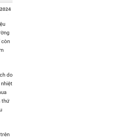
iệu
rường
ế còn
ầm
ịch do
 nhiệt
mua
n thứ
u
 trên