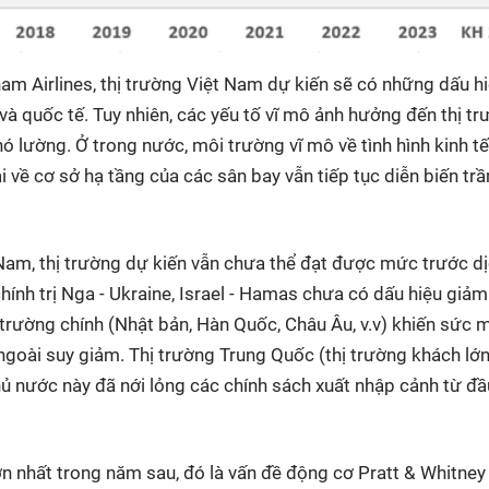
am Airlines, thị trường Việt Nam dự kiến sẽ có những dấu h
và quốc tế. Tuy nhiên, các yếu tố vĩ mô ảnh hưởng đến thị t
ó lường. Ở trong nước, môi trường vĩ mô về tình hình kinh t
ải về cơ sở hạ tầng của các sân bay vẫn tiếp tục diễn biến tr
t Nam, thị trường dự kiến vẫn chưa thể đạt được mức trước d
chính trị Nga - Ukraine, Israel - Hamas chưa có dấu hiệu giảm
ị trường chính (Nhật bản, Hàn Quốc, Châu Âu, v.v) khiến sức 
ngoài suy giảm. Thị trường Trung Quốc (thị trường khách lớ
ủ nước này đã nới lỏng các chính sách xuất nhập cảnh từ đầ
n nhất trong năm sau, đó là vấn đề động cơ Pratt & Whitney