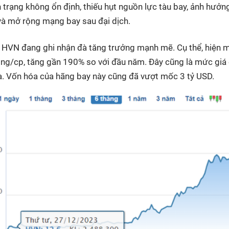
trạng không ổn định, thiếu hụt nguồn lực tàu bay, ảnh hưởn
 và mở rộng mạng bay sau đại dịch.
u HVN đang ghi nhận đà tăng trưởng mạnh mẽ. Cụ thể, hiện 
ng/cp, tăng gần 190% so với đầu năm. Đây cũng là mức giá
a. Vốn hóa của hãng bay này cũng đã vượt mốc 3 tỷ USD.