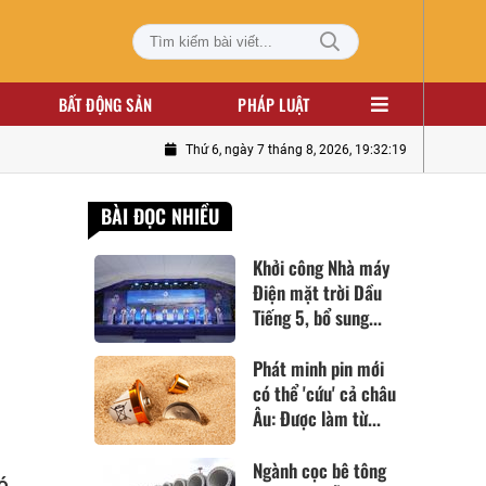
BẤT ĐỘNG SẢN
PHÁP LUẬT
Thứ 6, ngày 7 tháng 8, 2026, 19:32:20
BÀI ĐỌC NHIỀU
Khởi công Nhà máy
Điện mặt trời Dầu
Tiếng 5, bổ sung...
Phát minh pin mới
có thể 'cứu' cả châu
Âu: Được làm từ...
Ngành cọc bê tông
ó