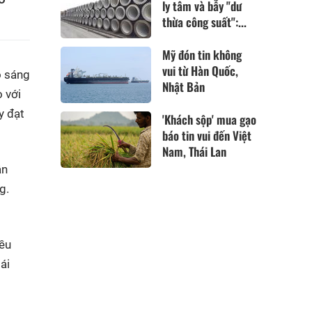
ly tâm và bẫy "dư
thừa công suất":...
Mỹ đón tin không
vui từ Hàn Quốc,
o sáng
Nhật Bản
 với
y đạt
'Khách sộp' mua gạo
báo tin vui đến Việt
Nam, Thái Lan
ận
g.
iều
ái