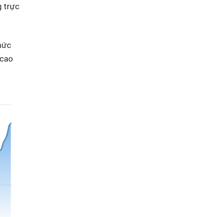
g trực
mức
 cao