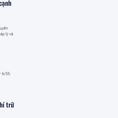
 cạnh
huyên
áp lý và
r 6/55.
hí trữ