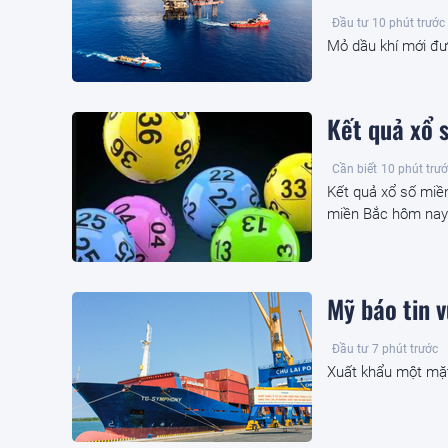
Đầu tư
10 phút trước
Mỏ dầu khí mới đư
Kết quả xổ 
Cần biết
10 phút trư
Kết quả xổ số miề
miền Bắc hôm nay 
Mỹ báo tin 
Đầu tư
7 phút trước
Xuất khẩu một mặ