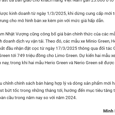
 lược kinh doanh từ ngày 1/3/2025, khi dừng cung cấp mới t
trung cho mô hình bán xe kèm pin với mức giá hấp dẫn.
hạm Nhật Vượng cũng công bố giá bán chính thức của các m
 doanh dịch vụ vận tải. Theo đó, các mẫu xe Minio Green, H
bắt đầu nhận đặt cọc từ ngày 17/3/2025 thông qua đối tác
Green tới 749 triệu đồng cho Limo Green. Dự kiến hai mẫu x
 nay, trong khi hai mẫu Herio Green và Nerio Green sẽ được
iều chỉnh chính sách bán hàng hợp lý và dòng sản phẩm mới 
st bứt tốc trong những tháng tới, hướng đến mục tiêu tăng t
toàn cầu trong năm nay so với năm 2024.
Minh