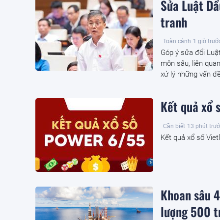
Sửa Luật Dầ
tranh
Toàn cảnh
1 giờ trướ
Góp ý sửa đổi Luậ
môn sâu, liên quan
xử lý những vấn đề
Kết quả xổ 
Cần biết
13 phút trư
Kết quả xổ số Viet
Khoan sâu 4
lượng 500 t