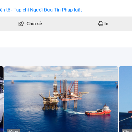
ền tệ - Tạp chí Người Đưa Tin Pháp luật
Chia sẻ
In
Đầu tư
Đầu t