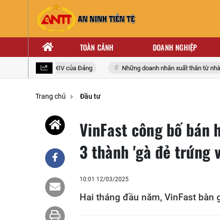
TOÀN CẢNH
DOANH NGHIỆP
oàn quốc lần thứ XIV của Đảng
Những doanh nhân xuất thân từ nhà gi
Trang chủ
Đầu tư
VinFast công bố bán 
3 thành 'gà đẻ trứng
10:01 12/03/2025
Hai tháng đầu năm, VinFast bàn g