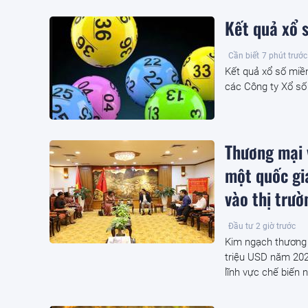
Kết quả xổ
Cần biết
7 phút trước
Kết quả xổ số mi
các Công ty Xổ số
Thương mại 
một quốc gi
vào thị trườ
Đầu tư
2 giờ trước
Kim ngạch thương 
triệu USD năm 202
lĩnh vực chế biến 