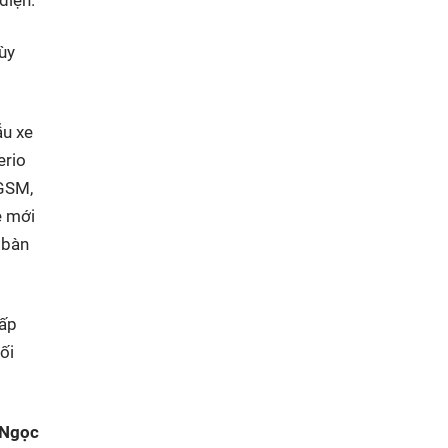
ùy
ẫu xe
erio
 GSM,
e mới
 bàn
hấp
ối
 Ngọc