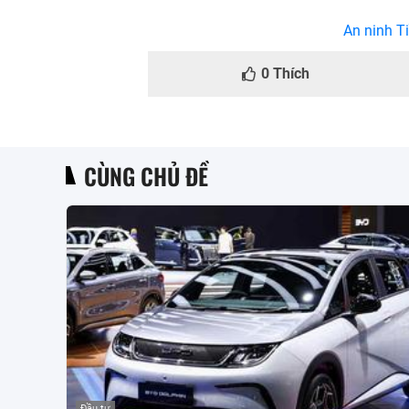
An ninh Ti
0
Thích
CÙNG CHỦ ĐỀ
Đầu tư