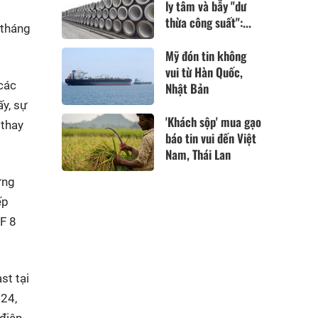
ly tâm và bẫy "dư
thừa công suất":...
 tháng
Mỹ đón tin không
vui từ Hàn Quốc,
 các
Nhật Bản
ấy, sự
'Khách sộp' mua gạo
 thay
báo tin vui đến Việt
Nam, Thái Lan
ứng
ếp
VF 8
st tại
024,
điện.