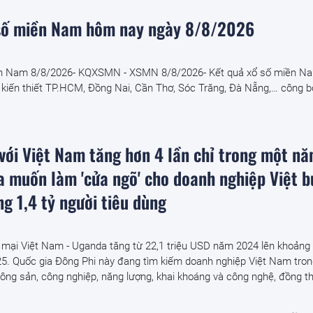
 số miền Nam hôm nay ngày 8/8/2026
ền Nam 8/8/2026- KQXSMN - XSMN 8/8/2026- Kết quả xổ số miền N
 kiến thiết TP.HCM, Đồng Nai, Cần Thơ, Sóc Trăng, Đà Nẵng,… công b
với Việt Nam tăng hơn 4 lần chỉ trong một nă
a muốn làm 'cửa ngõ' cho doanh nghiệp Việt b
ng 1,4 tỷ người tiêu dùng
mại Việt Nam - Uganda tăng từ 22,1 triệu USD năm 2024 lên khoảng
5. Quốc gia Đông Phi này đang tìm kiếm doanh nghiệp Việt Nam tro
nông sản, công nghiệp, năng lượng, khai khoáng và công nghệ, đồng thờ