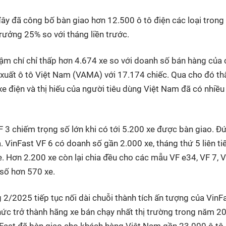
ây đã công bố bàn giao hơn 12.500 ô tô điện các loại trong
trưởng 25% so với tháng liền trước.
hậm chí chỉ thấp hơn 4.674 xe so với doanh số bán hàng của
 xuất ô tô Việt Nam (VAMA) với 17.174 chiếc. Qua cho đó th
 điện và thị hiếu của người tiêu dùng Việt Nam đã có nhiều
F 3 chiếm trọng số lớn khi có tới 5.200 xe được bàn giao. Đ
a. VinFast VF 6 có doanh số gần 2.000 xe, tháng thứ 5 liên ti
. Hơn 2.200 xe còn lại chia đều cho các mẫu VF e34, VF 7, 
 số hơn 570 xe.
2/2025 tiếp tục nối dài chuỗi thành tích ấn tượng của VinFa
thức trở thành hãng xe bán chạy nhất thị trường trong năm 2
nFast đã bàn giao cho khách hàng Việt Nam gần 23.000 ô tô 