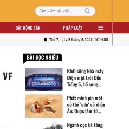
BẤT ĐỘNG SẢN
PHÁP LUẬT
Thứ 7, ngày 8 tháng 8, 2026, 16:14:56
BÀI ĐỌC NHIỀU
Khởi công Nhà máy
, VF
Điện mặt trời Dầu
Tiếng 5, bổ sung...
Phát minh pin mới
có thể 'cứu' cả châu
Âu: Được làm từ...
Ngành cọc bê tông