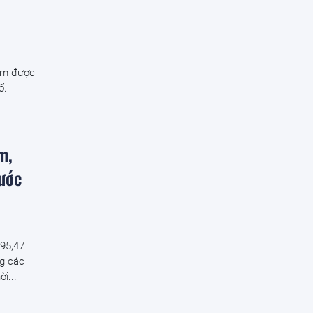
am được
ố.
m,
ước
 95,47
ng các
i...