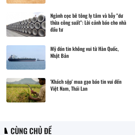
Ngành cọc bê tông ly tâm và bẫy "dư
thừa công suất": Lời cảnh báo cho nhà
đầu tư
Mỹ đón tin không vui từ Hàn Quốc,
Nhật Bản
'Khách sộp' mua gạo báo tin vui đến
Việt Nam, Thái Lan
CÙNG CHỦ ĐỀ