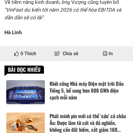
Về tiềm năng kinh doanh, ông Vượng cũng tuyên bố
"VinFast dự kiến tới năm 2026 có thể hòa EBITDA và
dần dần sẽ có lãi"
.
Hà Linh
0
Thích
Chia sẻ
In
BÀI ĐỌC NHIỀU
Khởi công Nhà máy Điện mặt trời Dầu
Tiếng 5, bổ sung hơn 808 GWh điện
sạch mỗi năm
Phát minh pin mới có thể 'cứu' cả châu
Âu: Được làm từ cát và đá nghiền,
không cần đất hiếm, cắt giảm 160...