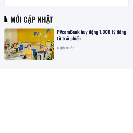
MỚI CẬP NHẬT
PVcomBank huy động 1.000 tỷ đồng
từ trái phiếu
6 giờ trước
Hoàn thành kế hoạch cơ cấu lại vốn
Nhà nước tại doanh nghiệp trước
ngày 31/8
6 giờ trước
Giá vàng lên mức cao nhất trong 2
tuần
5 giờ trước