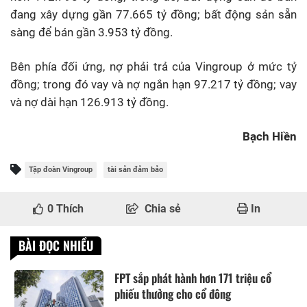
đang xây dựng gần 77.665 tỷ đồng; bất động sản sẵn
sàng để bán gần 3.953 tỷ đồng.
Bên phía đối ứng, nợ phải trả của Vingroup ở mức tỷ
đồng; trong đó vay và nợ ngắn hạn 97.217 tỷ đồng; vay
và nợ dài hạn 126.913 tỷ đồng.
Bạch Hiền
Tập đoàn Vingroup
tài sản đảm bảo
0
Thích
Chia sẻ
In
BÀI ĐỌC NHIỀU
FPT sắp phát hành hơn 171 triệu cổ
phiếu thưởng cho cổ đông