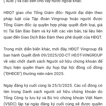
("ADB") và các bên cho vay nước ngoài khác.
HĐQT giao cho Tổng Giám đốc- Người đại diện theo
pháp luật của Tập đoàn Vingroup hoặc người được
Tổng Giám đốc ủy quyền hợp pháp quyết định loại, giá
trị Tài Sản Báo Đám và ký kết các văn bản, tài liệu liên
quan đến Giao Dịch Bảo Đám theo phê duyệt của HĐQT.
Trong một diễn biến khác, mới đây, HĐQT Vingroup đã
ban hành Quyết định 09/2025/OD-CT HEOT-VINGROUP
về việc chốt danh sách Người sở hữu chứng khoán để
thực hiện quyền tham dự họp Đại hội đồng cổ đông
("ĐHĐCĐ") thường niên năm 2025.
Ngày đăng ký cuối cùng là 25/3/2025. Các cổ đông có
tên trong Danh sách người sở hữu chứng khoán do
Tổng Công ty lưu ký và Bù trừ chứng khoán Việt Nam
(VSDC) lập tại ngày đăng ký cuối cùng sẽ được quyền