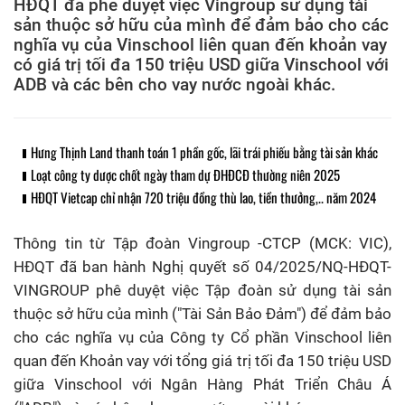
HĐQT đã phê duyệt việc Vingroup sử dụng tài
sản thuộc sở hữu của mình để đảm bảo cho các
nghĩa vụ của Vinschool liên quan đến khoản vay
có giá trị tối đa 150 triệu USD giữa Vinschool với
ADB và các bên cho vay nước ngoài khác.
Hưng Thịnh Land thanh toán 1 phần gốc, lãi trái phiếu bằng tài sản khác
Loạt công ty dược chốt ngày tham dự ĐHĐCĐ thường niên 2025
HĐQT Vietcap chỉ nhận 720 triệu đồng thù lao, tiền thưởng,.. năm 2024
Thông tin từ Tập đoàn Vingroup -CTCP (MCK: VIC),
HĐQT đã ban hành Nghị quyết số 04/2025/NQ-HĐQT-
VINGROUP phê duyệt việc Tập đoàn sử dụng tài sản
thuộc sở hữu của mình ("Tài Sản Bảo Đảm") để đảm bảo
cho các nghĩa vụ của Công ty Cổ phần Vinschool liên
quan đến Khoản vay với tổng giá trị tối đa 150 triệu USD
giữa Vinschool với Ngân Hàng Phát Triển Châu Á