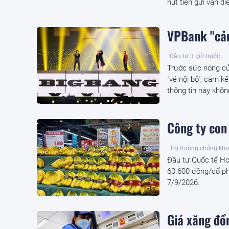
hút tiền gửi vẫn di
VPBank "cản
Đầu tư
3 giờ trước
Trước sức nóng c
"vé nội bộ", cam k
thông tin này khôn
Công ty con 
Thị trường chứng kh
Đầu tư Quốc tế Hoà
60.600 đồng/cổ ph
7/9/2026.
Giá xăng đồ