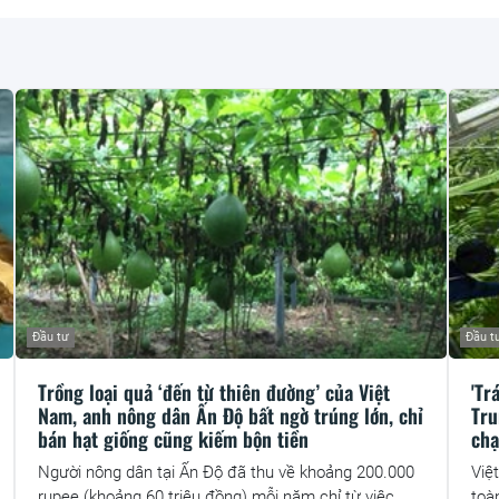
Đầu tư
Đầu t
Trồng loại quả ‘đến từ thiên đường’ của Việt
'Tr
Nam, anh nông dân Ấn Độ bất ngờ trúng lớn, chỉ
Tru
bán hạt giống cũng kiếm bộn tiền
chạ
Người nông dân tại Ấn Độ đã thu về khoảng 200.000
Việ
rupee (khoảng 60 triệu đồng) mỗi năm chỉ từ việc
toà