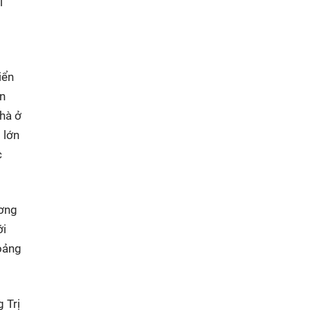
i
iển
àn
nhà ở
 lớn
c
ương
ới
oảng
 Trị