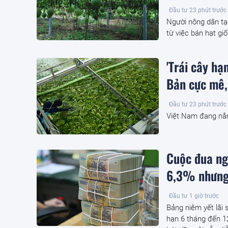
Đầu tư
23 phút trước
Người nông dân tạ
từ việc bán hạt giố
'Trái cây h
Bản cực mê,
Đầu tư
23 phút trước
Việt Nam đang nằm
Cuộc đua ng
6,3% nhưng
Đầu tư
1 giờ trước
Bảng niêm yết lãi 
hạn 6 tháng đến 12