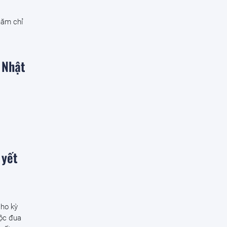
năm chỉ
 Nhật
 yết
cho kỳ
uộc đua