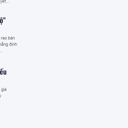
yết...
ộ"
 rao bán
khẳng định
..
iếu
 giá
y