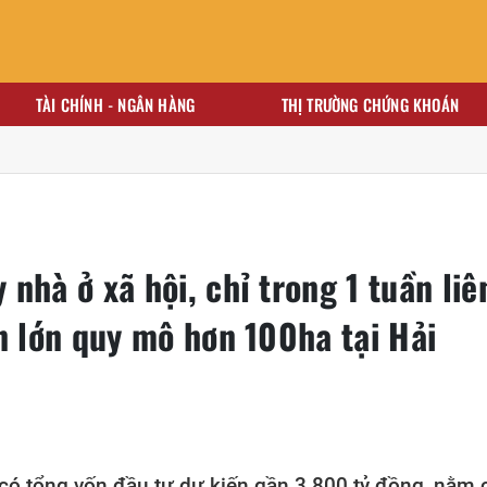
TÀI CHÍNH - NGÂN HÀNG
THỊ TRƯỜNG CHỨNG KHOÁN
ng
Những doanh nhân xuất thân từ nhà giáo
Loạt doanh nhâ
nhà ở xã hội, chỉ trong 1 tuần liê
n lớn quy mô hơn 100ha tại Hải
ó tổng vốn đầu tư dự kiến gần 3.800 tỷ đồng, nằm 