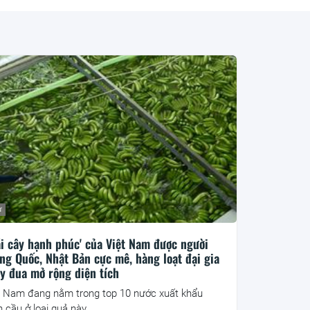
ư
ái cây hạnh phúc' của Việt Nam được người
ng Quốc, Nhật Bản cực mê, hàng loạt đại gia
y đua mở rộng diện tích
t Nam đang nằm trong top 10 nước xuất khẩu
n cầu ở loại quả này.