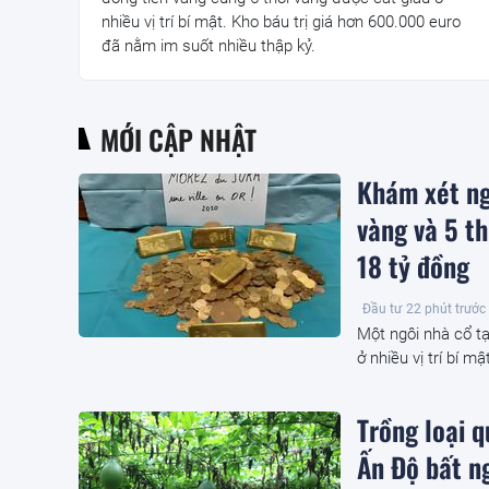
nhiều vị trí bí mật. Kho báu trị giá hơn 600.000 euro
đã nằm im suốt nhiều thập kỷ.
MỚI CẬP NHẬT
Khám xét ng
vàng và 5 th
18 tỷ đồng
Đầu tư
22 phút trước
Một ngôi nhà cổ tạ
ở nhiều vị trí bí m
Trồng loại 
Ấn Độ bất ng