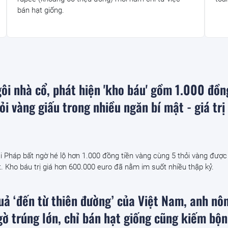
bán hạt giống.
ôi nhà cổ, phát hiện 'kho báu' gồm 1.000 đồn
ỏi vàng giấu trong nhiều ngăn bí mật - giá trị
i Pháp bất ngờ hé lộ hơn 1.000 đồng tiền vàng cùng 5 thỏi vàng được
ật. Kho báu trị giá hơn 600.000 euro đã nằm im suốt nhiều thập kỷ.
quả ‘đến từ thiên đường’ của Việt Nam, anh nô
ờ trúng lớn, chỉ bán hạt giống cũng kiếm bộn