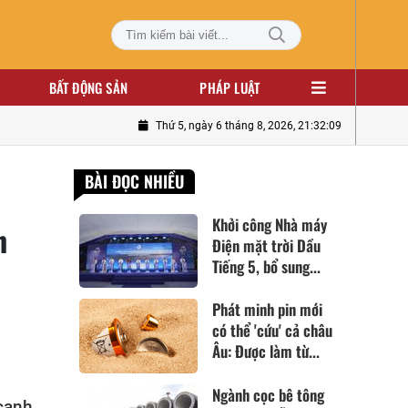
BẤT ĐỘNG SẢN
PHÁP LUẬT
n nhóm Đông Âu
Thứ 5, ngày 6 tháng 8, 2026, 21:32:11
BÀI ĐỌC NHIỀU
Khởi công Nhà máy
n
Điện mặt trời Dầu
Tiếng 5, bổ sung...
Phát minh pin mới
có thể 'cứu' cả châu
Âu: Được làm từ...
Ngành cọc bê tông
cạnh