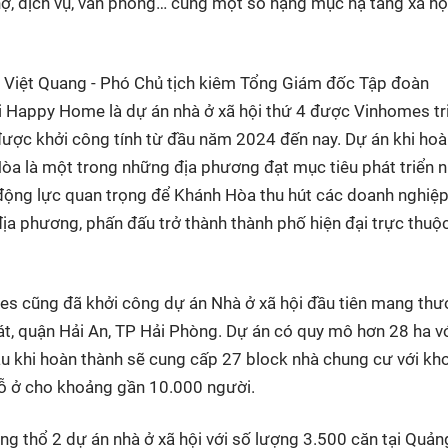
hợ, dịch vụ, văn phòng… cùng một số hạng mục hạ tầng xã hộ
ễn Việt Quang - Phó Chủ tịch kiêm Tổng Giám đốc Tập đoàn
ội Happy Home là dự án nhà ở xã hội thứ 4 được Vinhomes tr
 được khởi công tính từ đầu năm 2024 đến nay. Dự án khi ho
Hòa là một trong những địa phương đạt mục tiêu phát triển 
động lực quan trọng để Khánh Hòa thu hút các doanh nghiệp
 địa phương, phấn đấu trở thành thành phố hiện đại trực thuộ
es cũng đã khởi công dự án Nhà ở xã hội đầu tiên mang th
, quận Hải An, TP Hải Phòng. Dự án có quy mô hơn 28 ha v
au khi hoàn thành sẽ cung cấp 27 block nhà chung cư với kh
hỗ ở cho khoảng gần 10.000 người.
 thổ 2 dự án nhà ở xã hội với số lượng 3.500 căn tại Quảng