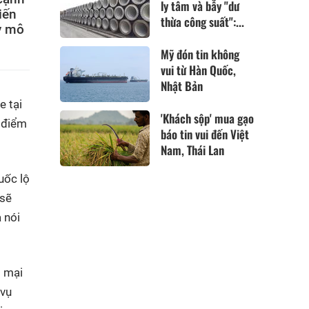
ly tâm và bẫy "dư
iến
thừa công suất":...
y mô
Mỹ đón tin không
vui từ Hàn Quốc,
Nhật Bản
 tại
'Khách sộp' mua gạo
i điểm
báo tin vui đến Việt
Nam, Thái Lan
uốc lộ
 sẽ
 nói
g mại
 vụ