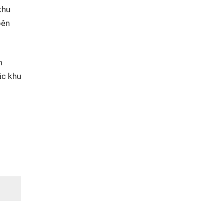
khu
bên
m
ác khu