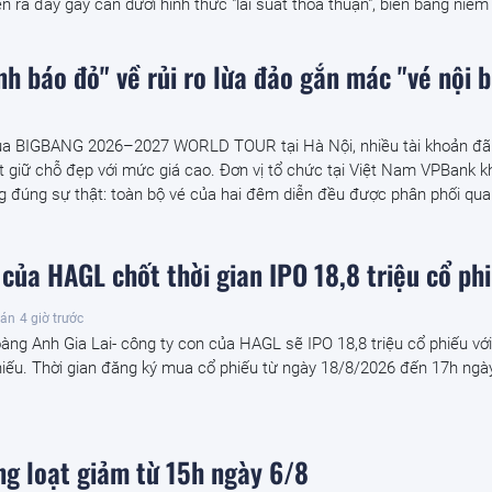
ễn ra đầy gay cấn dưới hình thức "lãi suất thỏa thuận", biến bảng niêm 
h báo đỏ" về rủi ro lừa đảo gắn mác "vé nội b
ủa BIGBANG 2026–2027 WORLD TOUR tại Hà Nội, nhiều tài khoản đã
ết giữ chỗ đẹp với mức giá cao. Đơn vị tổ chức tại Việt Nam VPBank 
g đúng sự thật: toàn bộ vé của hai đêm diễn đều được phân phối qua.
của HAGL chốt thời gian IPO 18,8 triệu cổ ph
oán
4 giờ trước
ng Anh Gia Lai- công ty con của HAGL sẽ IPO 18,8 triệu cổ phiếu với
iếu. Thời gian đăng ký mua cổ phiếu từ ngày 18/8/2026 đến 17h ngà
ng loạt giảm từ 15h ngày 6/8