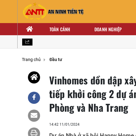
TOÀN CẢNH
DOANH NGHIỆP
Hướng tới Đại hội đại biểu toàn quốc lần thứ XIV của Đả
Trang chủ
Đầu tư
Vinhomes dồn dập xây 
tiếp khởi công 2 dự á
Phòng và Nha Trang
14:42 11/01/2024
Dự án Nhà ở xã hội Happy Home c