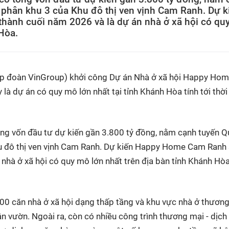
g phân khu 3 của Khu đô thị ven vịnh Cam Ranh. Dự k
ành cuối năm 2026 và là dự án nhà ở xã hội có qu
 Hòa.
 đoàn VinGroup) khởi công Dự án Nhà ở xã hội Happy Home
à dự án có quy mô lớn nhất tại tỉnh Khánh Hòa tính tới thờ
g vốn đầu tư dự kiến gần 3.800 tỷ đồng, nằm cạnh tuyến Q
hu đô thị ven vịnh Cam Ranh. Dự kiến Happy Home Cam Ranh
nhà ở xã hội có quy mô lớn nhất trên địa bàn tỉnh Khánh Hòa
0 căn nhà ở xã hội dạng thấp tầng và khu vực nhà ở thươn
sân vườn. Ngoài ra, còn có nhiều công trình thương mại - dịch