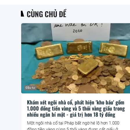
CÙNG CHỦ ĐỀ
Đầu tư
Khám xét ngôi nhà cổ, phát hiện 'kho báu' gồm
1.000 đồng tiền vàng và 5 thỏi vàng giấu trong
nhiều ngăn bí mật - giá trị hơn 18 tỷ đồng
Một ngôi nhà cổ tại Pháp bất ngờ hé lộ hơn 1.000
đồng tiền vàng cùng 5 thỏi vàng được cất giấu ở