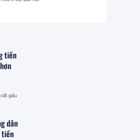
g tiền
 hơn
 cất giấu
ng dân
 tiền