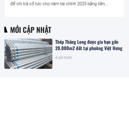
để chi trả cổ tức cho năm tài chính 2025 bằng tiền...
MỚI CẬP NHẬT
Thép Thăng Long được gia hạn gần
20.000m2 đất tại phường Việt Hưng
4 giờ trước
Đặc khu lớn nhất Việt Nam sắp xuất
hiện một công trình cạnh sân bay
quy mô hàng đầu, phục vụ tới 50
triệu hành khách
4 giờ trước
Giám đốc Alibaba.com khu vực: