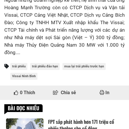
Hoàng Mạnh Trường còn có CTCP Dịch vụ và Vận tải
Vissai, CTCP Cảng Việt Nhật, CTCP Dịch vụ Cảng Bích
Đào; Công ty TNHH MTV Xuất nhập khẩu The Vissai;
CTCP Tài chính và Phát triển năng lượng với các dự án
như Nhà máy dệt sợi Sài gòn (Việt – Ý) 300 tỷ đồng;
Nhà máy Thủy Điện Quảng Nam 30 MW với 1.000 tỷ
đồng....
trái phiếu
trái phiếu đáo hạn
mua lại trái phiếu trước hạn
Vissai Ninh Bình
0
Thích
Chia sẻ
In
BÀI ĐỌC NHIỀU
FPT sắp phát hành hơn 171 triệu cổ
phiếu thưởng cho cổ đông