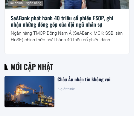
Tài chính - Ngân hàng
SeABank phát hành 40 triệu cổ phiếu ESOP, ghi
nhận những đóng góp của đội ngũ nhân sự
Ngân hàng TMCP Đông Nam Á (SeABank, MCK: SSB, sàn
HoSE) chính thức phát hành 40 triệu cổ phiếu dành...
MỚI CẬP NHẬT
Châu Âu nhận tin không vui
5 giờ trước
Giá bạc vượt 61 USD/ounce, chuyên
gia dự báo 'thời của bạc' sắp tới