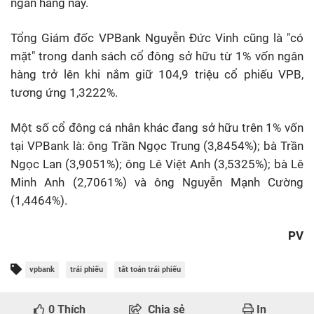
ngân hàng này.
Tổng Giám đốc VPBank Nguyễn Đức Vinh cũng là "có
mặt" trong danh sách cổ đông sở hữu từ 1% vốn ngân
hàng trở lên khi nắm giữ 104,9 triệu cổ phiếu VPB,
tương ứng 1,3222%.
Một số cổ đông cá nhân khác đang sở hữu trên 1% vốn
tại VPBank là: ông Trần Ngọc Trung (3,8454%); bà Trần
Ngọc Lan (3,9051%); ông Lê Việt Anh (3,5325%); bà Lê
Minh Anh (2,7061%) và ông Nguyễn Mạnh Cường
(1,4464%).
PV
vpbank
trái phiếu
tất toán trái phiếu
0
Thích
Chia sẻ
In