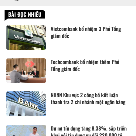
BÀI ĐỌC NHIỀU
Vietcombank bổ nhiệm 3 Phó Tổng
giám đốc
Techcombank bổ nhiệm thêm Phó
Tổng giám đốc
NHNN Khu vực 2 công bố kết luận
thanh tra 2 chi nhánh một ngân hàng
Dư nợ tín dụng tăng 8,38%, sắp triển
khai gói tín dụng ưu đãi 220.000 tỷ