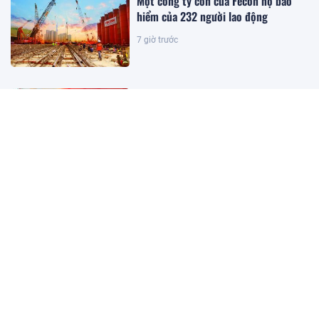
Một công ty con của Fecon nợ bảo
hiểm của 232 người lao động
7 giờ trước
Thấy gì từ việc Moody's nâng xếp
hạng tín nhiệm cho SeABank?
7 giờ trước
Nhà đầu tư rút 55 tỷ USD tháo lui, giá
vàng vẫn "lội ngược dòng" tăng mạnh
nhất 6 tháng: Người gom vàng chưa
hề rời đi?
6 giờ trước
Trong tháng này, siêu dự án metro
hơn 55.000 tỷ do liên danh THACO