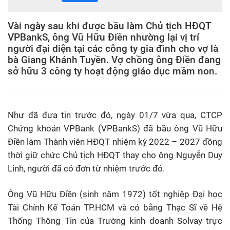
Vài ngày sau khi được bầu làm Chủ tịch HĐQT
VPBankS, ông Vũ Hữu Điền nhường lại vị trí
người đại diện tại các công ty gia đình cho vợ là
bà Giang Khánh Tuyền. Vợ chồng ông Điền đang
sở hữu 3 công ty hoạt động giáo dục mầm non.
Như đã đưa tin trước đó, ngày 01/7 vừa qua, CTCP
Chứng khoán VPBank (VPBankS) đã bầu ông Vũ Hữu
Điền làm Thành viên HĐQT nhiệm kỳ 2022 – 2027 đồng
thời giữ chức Chủ tịch HĐQT thay cho ông Nguyễn Duy
Linh, người đã có đơn từ nhiệm trước đó.
Ông Vũ Hữu Điền (sinh năm 1972) tốt nghiệp Đại học
Tài Chính Kế Toán TP.HCM và có bằng Thạc Sĩ về Hệ
Thống Thông Tin của Trường kinh doanh Solvay trực