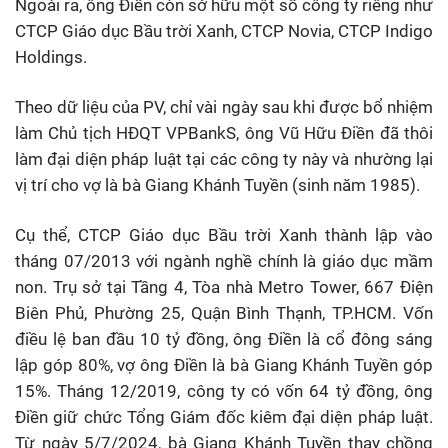
Ngoài ra, ông Điền còn sở hữu một số công ty riêng như
CTCP Giáo dục Bầu trời Xanh, CTCP Novia, CTCP Indigo
Holdings.
Theo dữ liệu của PV, chỉ vài ngày sau khi được bổ nhiệm
làm Chủ tịch HĐQT VPBankS, ông Vũ Hữu Điền đã thôi
làm đại diện pháp luật tại các công ty này và nhường lại
vị trí cho vợ là bà Giang Khánh Tuyền (sinh năm 1985).
Cụ thể, CTCP Giáo dục Bầu trời Xanh thành lập vào
tháng 07/2013 với ngành nghề chính là giáo dục mầm
non. Trụ sở tại Tầng 4, Tòa nhà Metro Tower, 667 Điện
Biên Phủ, Phường 25, Quận Bình Thạnh, TP.HCM. Vốn
điều lệ ban đầu 10 tỷ đồng, ông Điền là cổ đông sáng
lập góp 80%, vợ ông Điền là bà Giang Khánh Tuyền góp
15%. Tháng 12/2019, công ty có vốn 64 tỷ đồng, ông
Điền giữ chức Tổng Giám đốc kiêm đại diện pháp luật.
Từ ngày 5/7/2024, bà Giang Khánh Tuyền thay chồng