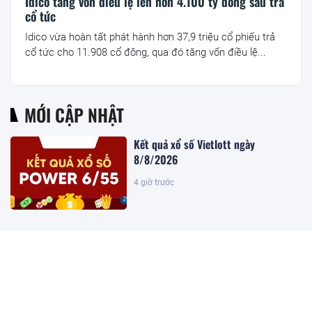
Idico tăng vốn điều lệ lên hơn 4.100 tỷ đồng sau trả
cổ tức
Idico vừa hoàn tất phát hành hơn 37,9 triệu cổ phiếu trả
cổ tức cho 11.908 cổ đông, qua đó tăng vốn điều lệ...
MỚI CẬP NHẬT
Kết quả xổ số Vietlott ngày
8/8/2026
4 giờ trước
Khoan sâu 4.700 mét xuống đáy biển,
phát hiện mỏ dầu khí trữ lượng 500
triệu m3 ngoài khơi Việt Nam
4 giờ trước