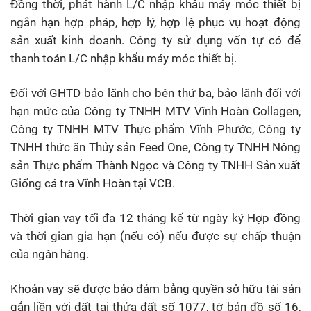
Đồng thời, phát hành L/C nhập khẩu máy móc thiết bị
ngắn hạn hợp pháp, hợp lý, hợp lệ phục vụ hoạt động
sản xuất kinh doanh. Công ty sử dụng vốn tự có để
thanh toán L/C nhập khẩu máy móc thiết bị.
Đối với GHTD bảo lãnh cho bên thứ ba, bảo lãnh đối với
hạn mức của Công ty TNHH MTV Vĩnh Hoàn Collagen,
Công ty TNHH MTV Thực phẩm Vĩnh Phước, Công ty
TNHH thức ăn Thủy sản Feed One, Công ty TNHH Nông
sản Thực phẩm Thành Ngọc và Công ty TNHH Sản xuất
Giống cá tra Vĩnh Hoàn tại VCB.
Thời gian vay tối đa 12 tháng kể từ ngày ký Hợp đồng
và thời gian gia hạn (nếu có) nếu được sự chấp thuận
của ngân hàng.
Khoản vay sẽ được bảo đảm bằng quyền sở hữu tài sản
gắn liền với đất tại thửa đất số 1077, tờ bản đồ số 16,