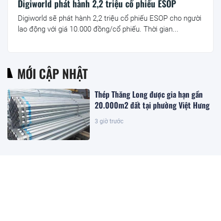
Digiworld phát hành 2,2 triệu cổ phiếu ESOP
Digiworld sẽ phát hành 2,2 triệu cổ phiếu ESOP cho người
lao động với giá 10.000 đồng/cổ phiếu. Thời gian...
MỚI CẬP NHẬT
Thép Thăng Long được gia hạn gần
20.000m2 đất tại phường Việt Hưng
3 giờ trước
Đặc khu lớn nhất Việt Nam sắp xuất
hiện một công trình cạnh sân bay
quy mô hàng đầu, phục vụ tới 50
triệu hành khách
2 giờ trước