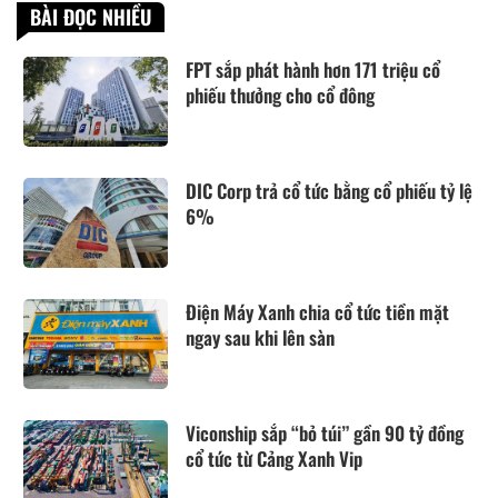
BÀI ĐỌC NHIỀU
FPT sắp phát hành hơn 171 triệu cổ
phiếu thưởng cho cổ đông
DIC Corp trả cổ tức bằng cổ phiếu tỷ lệ
6%
Điện Máy Xanh chia cổ tức tiền mặt
ngay sau khi lên sàn
Viconship sắp “bỏ túi” gần 90 tỷ đồng
cổ tức từ Cảng Xanh Vip