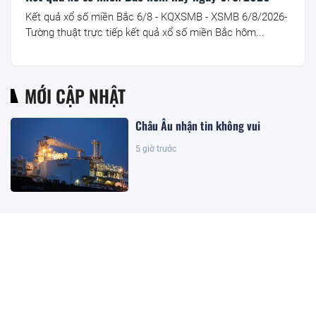
Kết quả xổ số miền Bắc 6/8 - KQXSMB - XSMB 6/8/2026-
Tường thuật trực tiếp kết quả xổ số miền Bắc hôm...
MỚI CẬP NHẬT
Châu Âu nhận tin không vui
5 giờ trước
Giá bạc vượt 61 USD/ounce, chuyên
gia dự báo 'thời của bạc' sắp tới
5 giờ trước
Tổng giám đốc Điện Máy Xanh 'gom