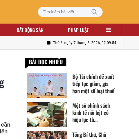
BẤT ĐỘNG SẢN
PHÁP LUẬT
Thứ 6, ngày 7 tháng 8, 2026, 22:09:56
BÀI ĐỌC NHIỀU
Bộ Tài chính đề xuất
g
tiếp tục giảm, gia
hạn một số loại thuế
Một số chính sách
kinh tế nổi bật có
hiệu lực từ...
 cần
iện
Tổng Bí thư, Chủ