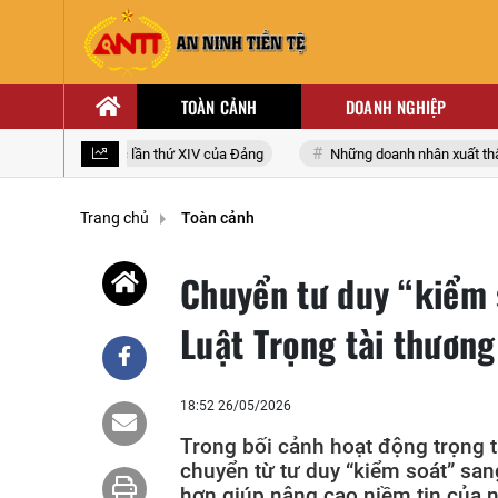
TOÀN CẢNH
DOANH NGHIỆP
 biểu toàn quốc lần thứ XIV của Đảng
Những doanh nhân xuất thân từ 
Trang chủ
Toàn cảnh
Chuyển tư duy “kiểm 
Luật Trọng tài thương
18:52 26/05/2026
Trong bối cảnh hoạt động trọng t
chuyển từ tư duy “kiểm soát” sang
hơn giúp nâng cao niềm tin của 