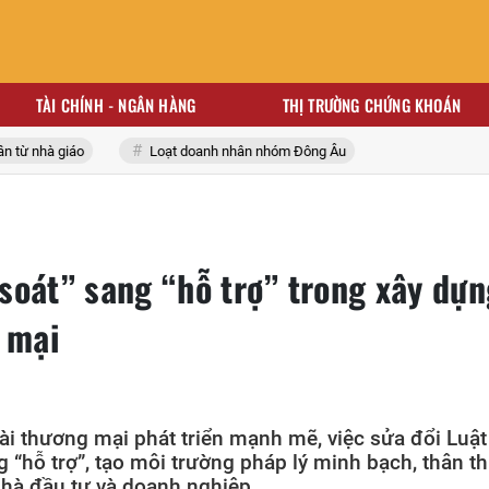
TÀI CHÍNH - NGÂN HÀNG
THỊ TRƯỜNG CHỨNG KHOÁN
nhà giáo
Loạt doanh nhân nhóm Đông Âu
soát” sang “hỗ trợ” trong xây dựn
 mại
ài thương mại phát triển mạnh mẽ, việc sửa đổi Luật
 “hỗ trợ”, tạo môi trường pháp lý minh bạch, thân th
nhà đầu tư và doanh nghiệp.