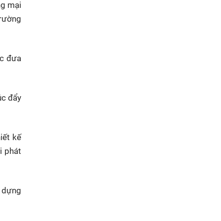
ng mại
trường
ợc đưa
úc đẩy
iết kế
i phát
y dựng