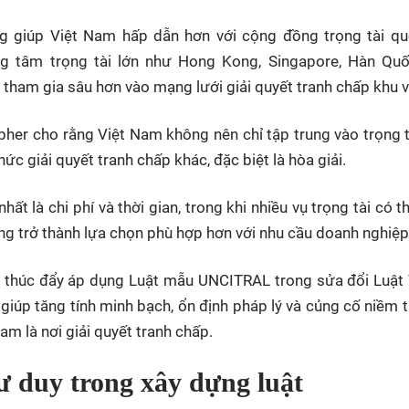
ũng giúp Việt Nam hấp dẫn hơn với cộng đồng trọng tài qu
ng tâm trọng tài lớn như Hong Kong, Singapore, Hàn Qu
 tham gia sâu hơn vào mạng lưới giải quyết tranh chấp khu 
opher cho rằng Việt Nam không nên chỉ tập trung vào trọng 
ức giải quyết tranh chấp khác, đặc biệt là hòa giải.
t là chi phí và thời gian, trong khi nhiều vụ trọng tài có t
càng trở thành lựa chọn phù hợp hơn với nhu cầu doanh nghiệp
m thúc đẩy áp dụng Luật mẫu UNCITRAL trong sửa đổi Luật
 giúp tăng tính minh bạch, ổn định pháp lý và củng cố niềm t
am là nơi giải quyết tranh chấp.
ư duy trong xây dựng luật