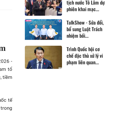
tịch nước Tô Lâm dự
phiên khai mạc...
TalkShow - Sửa đổi,
bổ sung Luật Trách
nhiệm bồi...
am
Trình Quốc hội cơ
chế đặc thù xử lý vi
026 -
phạm liên quan...
Nam tổ
, tiềm
uốc tế
 trong