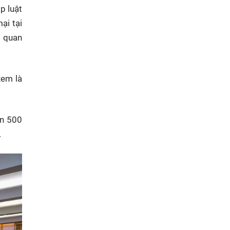
p luật
ại tại
ộ quan
xem là
ơn 500
.