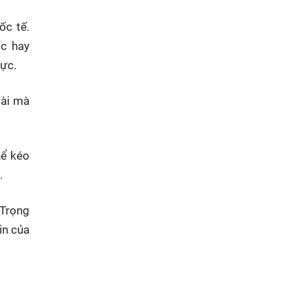
ốc tế.
ốc hay
vực.
tài mà
hể kéo
.
 Trọng
in của