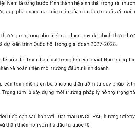
ệt Nam là từng bước hình thành hệ sinh thái trọng tài thươ
ơn, góp phần nâng cao niềm tin của nhà đầu tư đối với môi 
i thương mại, ông cho biết nội dung này đã chính thức đư
à dự kiến trình Quốc hội trong giai đoạn 2027-2028.
" để sửa đổi toàn diện luật trong bối cảnh Việt Nam đang th
ư nhân và hoàn thiện môi trường đầu tư kinh doanh.
ếp cận toàn diện trên ba phương diện gồm tư duy pháp lý, th
. Trọng tâm là xây dựng môi trường pháp lý hỗ trợ trọng tà
iêu tiếp cận sâu hơn với Luật mẫu UNCITRAL, hướng tới xâ
 và thân thiện hơn với nhà đầu tư quốc tế.