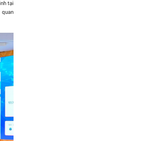
nh tại
g quan