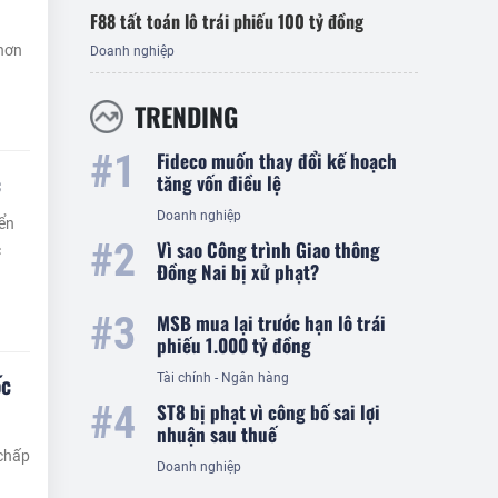
F88 tất toán lô trái phiếu 100 tỷ đồng
 hơn
Doanh nghiệp
TRENDING
Fideco muốn thay đổi kế hoạch
c
tăng vốn điều lệ
Doanh nghiệp
iển
Vì sao Công trình Giao thông
c
Đồng Nai bị xử phạt?
MSB mua lại trước hạn lô trái
phiếu 1.000 tỷ đồng
ốc
Tài chính - Ngân hàng
ST8 bị phạt vì công bố sai lợi
nhuận sau thuế
 chấp
Doanh nghiệp