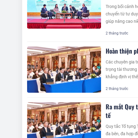
Trong bối cảnh h
chuyển từ tư duy
giúp nâng cao ni
2 tháng trước
Hoàn thiện p
Các chuyên gia t
trọng tài thương
khẳng định vị thế
2 tháng trước
Ra mắt Quy t
tế
Quy tắc Tố tụng T
đa bên, đa hợp đ