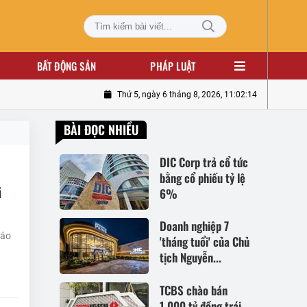
BẤT ĐỘNG SẢN
PHÁP LUẬT
Thứ 5, ngày 6 tháng 8, 2026, 11:02:14
BÀI ĐỌC NHIỀU
DIC Corp trả cổ tức
bằng cổ phiếu tỷ lệ
i
6%
Doanh nghiệp 7
cáo
'tháng tuổi' của Chủ
tịch Nguyễn...
TCBS chào bán
1.000 tỷ đồng trái