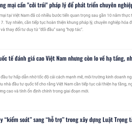
ng mại cần "cởi trói" pháp lý để phát triển chuyên nghiệ
mại tại Việt Nam đã có nhiều bước tiến quan trọng sau gần 10 năm thực 
7. Tuy nhiên, cần tiếp tục hoàn thiện khung pháp lý, chuyên nghiệp hóa đ
 và thay đổi tư duy từ "đối đầu" sang "hợp tác".
uốc tế đánh giá cao Việt Nam nhưng còn lo về hạ tầng, n
 đầu tư hấp dẫn nhờ tốc độ cải cách mạnh mẽ, môi trường kinh doanh n
ều nhà đầu tư quốc tế cho rằng Việt Nam cần tiếp tục cải thiện hạ tầng, 
ợng cao và tính ổn định chính trong giai đoạn mới.
y “kiểm soát” sang “hỗ trợ” trong xây dựng Luật Trọng t