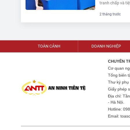
tranh chấp và ti
2 tháng trước
TOÀN CẢNH
DOANH NGHIỆP
CHUYÊN TR
Cơ quan ngô
Tổng biên 
Thư ký phụ
Giấy phép 
Địa chỉ: Tầ
- Hà Nội.
Hotline: 09
Email: toa