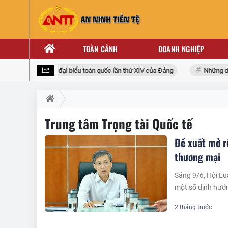
TOÀN CẢNH
DOANH NGHIỆP
Hướng tới Đại hội đại biểu toàn quốc lần thứ XIV của Đảng
Những doa
Trung tâm Trọng tài Quốc tế
Đề xuất mở r
thương mại
Sáng 9/6, Hội Lu
một số định hướn
2 tháng trước