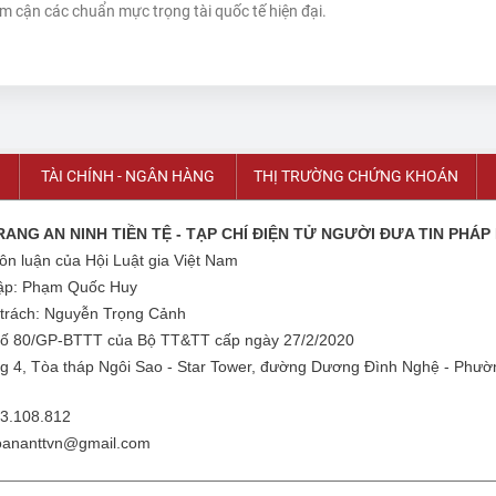
ệm cận các chuẩn mực trọng tài quốc tế hiện đại.
TÀI CHÍNH - NGÂN HÀNG
THỊ TRƯỜNG CHỨNG KHOÁN
ANG AN NINH TIỀN TỆ - TẠP CHÍ ĐIỆN TỬ NGƯỜI ĐƯA TIN PHÁP
n luận của Hội Luật gia Việt Nam
tập: Phạm Quốc Huy
 trách: Nguyễn Trọng Cảnh
số 80/GP-BTTT của Bộ TT&TT cấp ngày 27/2/2020
ng 4, Tòa tháp Ngôi Sao - Star Tower, đường Dương Đình Nghệ - Phư
83.108.812
soananttvn@gmail.com