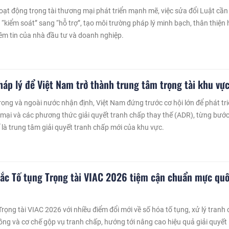
oạt động trọng tài thương mại phát triển mạnh mẽ, việc sửa đổi Luật cần
 “kiểm soát” sang “hỗ trợ”, tạo môi trường pháp lý minh bạch, thân thiện
ềm tin của nhà đầu tư và doanh nghiệp.
háp lý để Việt Nam trở thành trung tâm trọng tài khu vự
rong và ngoài nước nhận định, Việt Nam đứng trước cơ hội lớn để phát tr
 mại và các phương thức giải quyết tranh chấp thay thế (ADR), từng bướ
 là trung tâm giải quyết tranh chấp mới của khu vực.
ắc Tố tụng Trọng tài VIAC 2026 tiệm cận chuẩn mực qu
rọng tài VIAC 2026 với nhiều điểm đổi mới về số hóa tố tụng, xử lý tranh
ồng và cơ chế gộp vụ tranh chấp, hướng tới nâng cao hiệu quả giải quyết