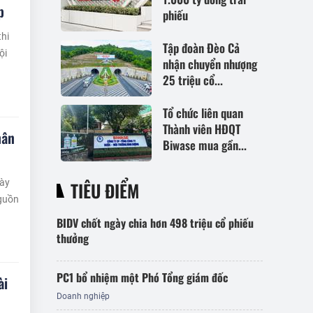
p
phiếu
thi
Tập đoàn Đèo Cả
ội
nhận chuyển nhượng
25 triệu cổ...
Tổ chức liên quan
Thành viên HĐQT
hân
Biwase mua gần...
gày
TIÊU ĐIỂM
nguồn
BIDV chốt ngày chia hơn 498 triệu cổ phiếu
thưởng
PC1 bổ nhiệm một Phó Tổng giám đốc
ài
Doanh nghiệp