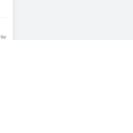
 lập
26
đăng