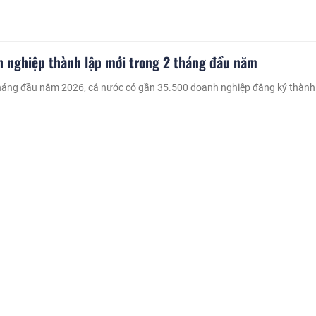
 nghiệp thành lập mới trong 2 tháng đầu năm
tháng đầu năm 2026, cả nước có gần 35.500 doanh nghiệp đăng ký thành
so với cùng kỳ năm trước.
út hơn 330 triệu USD vốn FDI trong 2 tháng đầu năm 20
ng đầu năm 2026, TP.Hà Nội thu hút 335,6 triệu USD vốn FDI; trong đó: 
ự án, 26 dự án bổ sung tăng vốn đầu tư...