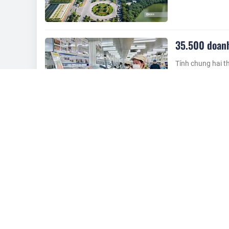
35.500 doanh
Tính chung hai 
mới, tăng 70,7% 
5 tháng trước
Hà Nội thu h
Tính chung 2 thá
ký cấp mới 100 d
5 tháng trước