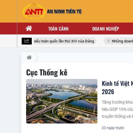
TOÀN CẢNH
DOANH NGHIỆP
g tới Đại hội đại biểu toàn quốc lần thứ XIV của Đảng
Những doanh nh
Cục Thống kê
Kinh tế Việt
2026
Tăng trưởng khoả
tiêu GDP 10% của
truyền thống và 
23 ngày trước