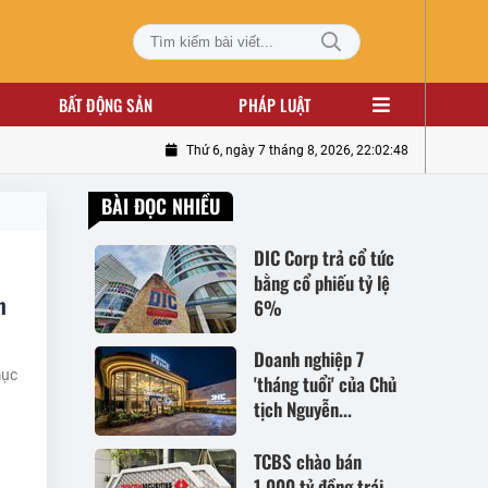
BẤT ĐỘNG SẢN
PHÁP LUẬT
Thứ 6, ngày 7 tháng 8, 2026, 22:02:49
BÀI ĐỌC NHIỀU
DIC Corp trả cổ tức
bằng cổ phiếu tỷ lệ
m
6%
Doanh nghiệp 7
mục
'tháng tuổi' của Chủ
tịch Nguyễn...
TCBS chào bán
1.000 tỷ đồng trái