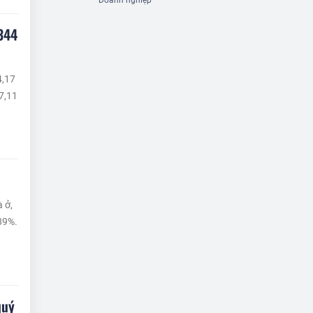
Doanh nghiệp
344
4,17
7,11
 ở,
,89%.
quý