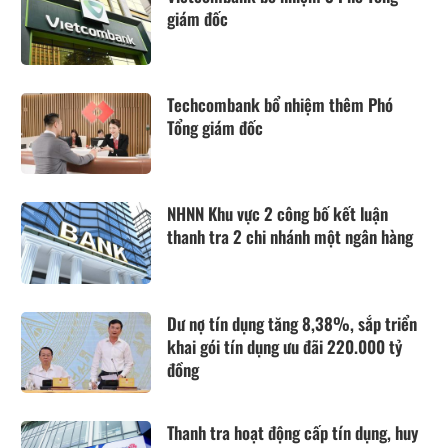
giám đốc
Techcombank bổ nhiệm thêm Phó
Tổng giám đốc
NHNN Khu vực 2 công bố kết luận
thanh tra 2 chi nhánh một ngân hàng
Dư nợ tín dụng tăng 8,38%, sắp triển
khai gói tín dụng ưu đãi 220.000 tỷ
đồng
Thanh tra hoạt động cấp tín dụng, huy