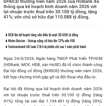
ĐHĐCĐ thường niên năm 2026 của HDBank đã
thông qua kế hoạch kinh doanh năm 2026 với
lợi nhuận trước thuế trên 30.100 tỷ đồng, tăng
41%; vốn chủ sở hữu đạt 110.088 tỷ đồng.
OCB lên kế hoạch tăng vốn điều lệ vượt 30.600 tỷ đồng
Nhóm Beston - Unicap nâng sở hữu lên 12% vốn VIB
Techcombank tất toán 2 lô trái phiếu chỉ sau 1 năm phát hành
Ngày 24/4/2026, Ngân hàng TMCP Phát triển TP.HCM
(HDBank, MCK: HDB, sàn HoSE) đã tổ chức thành công
Đại hội đồng cổ đông (ĐHĐCĐ) thường niên năm 2026,
kết hợp chương trình gặp gỡ và đối thoại nhà đầu tư.
Đại hội đã thông qua kế hoạch kinh doanh năm 2026
với lợi nhuận trước thuế trên 30.100 tỷ đồng (
tăng
41%); tổng tài sản đạt 1.194.481 tỷ đồng (
tăng
28%);