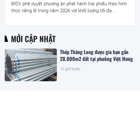
BIDV phê duyệt phương án phát hành trái phiếu theo hình
thức riêng lẻ trong năm 2026 với khối lượng tối đa...
MỚI CẬP NHẬT
Thép Thăng Long được gia hạn gần
20.000m2 đất tại phường Việt Hưng
12 giờ trước
Đặc khu lớn nhất Việt Nam sắp xuất
hiện một công trình cạnh sân bay
quy mô hàng đầu, phục vụ tới 50
triệu hành khách
13 giờ trước