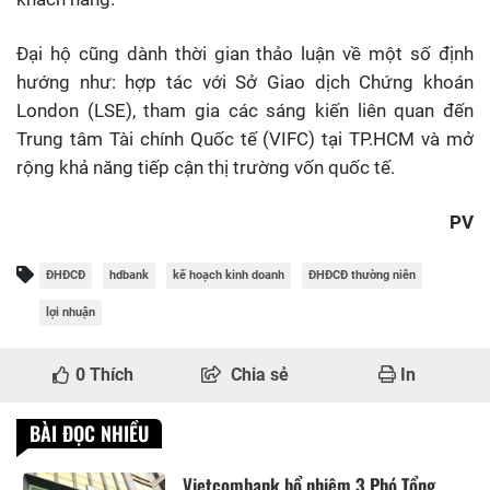
Đại hộ cũng dành thời gian thảo luận về một số định
hướng như: hợp tác với Sở Giao dịch Chứng khoán
London (LSE), tham gia các sáng kiến liên quan đến
Trung tâm Tài chính Quốc tế (VIFC) tại TP.HCM và mở
rộng khả năng tiếp cận thị trường vốn quốc tế.
PV
ĐHĐCĐ
hdbank
kế hoạch kinh doanh
ĐHĐCĐ thường niên
lợi nhuận
0
Thích
Chia sẻ
In
BÀI ĐỌC NHIỀU
Vietcombank bổ nhiệm 3 Phó Tổng