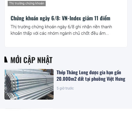
Thị trường chứng khoán
Chứng khoán ngày 6/8: VN-Index giảm 11 điểm
Thị trường chứng khoán ngày 6/8 ghi nhận nền thanh
khoản thấp với các nhóm ngành chủ chốt đều ảm...
MỚI CẬP NHẬT
Thép Thăng Long được gia hạn gần
20.000m2 đất tại phường Việt Hưng
5 giờ trước
Đặc khu lớn nhất Việt Nam sắp xuất
hiện một công trình cạnh sân bay
quy mô hàng đầu, phục vụ tới 50
triệu hành khách