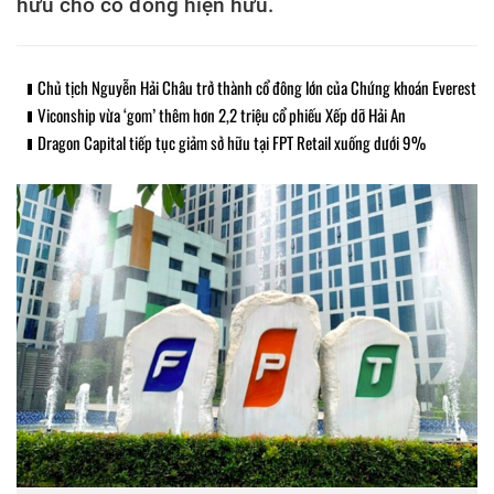
hữu cho cổ đông hiện hữu.
Chủ tịch Nguyễn Hải Châu trở thành cổ đông lớn của Chứng khoán Everest
Viconship vừa ‘gom’ thêm hơn 2,2 triệu cổ phiếu Xếp dỡ Hải An
Dragon Capital tiếp tục giảm sở hữu tại FPT Retail xuống dưới 9%