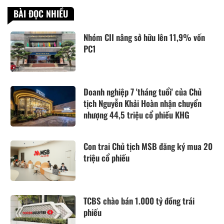
BÀI ĐỌC NHIỀU
Nhóm CII nâng sở hữu lên 11,9% vốn
PC1
Doanh nghiệp 7 'tháng tuổi' của Chủ
tịch Nguyễn Khải Hoàn nhận chuyển
nhượng 44,5 triệu cổ phiếu KHG
Con trai Chủ tịch MSB đăng ký mua 20
triệu cổ phiếu
TCBS chào bán 1.000 tỷ đồng trái
phiếu