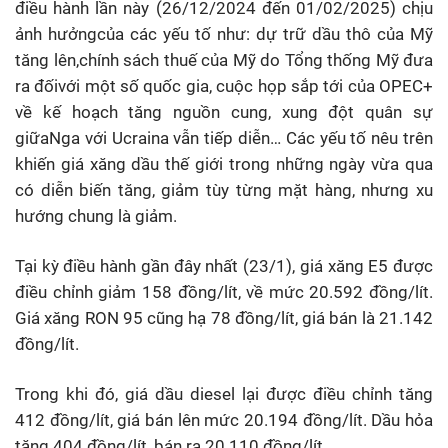
điều hành lần này (26/12/2024 đến 01/02/2025) chịu
ảnh hưởngcủa các yếu tố như: dự trữ dầu thô của Mỹ
tăng lên,chính sách thuế của Mỹ do Tổng thống Mỹ đưa
ra đốivới một số quốc gia, cuộc họp sắp tới của OPEC+
về kế hoạch tăng nguồn cung, xung đột quân sự
giữaNga với Ucraina vẫn tiếp diễn… Các yếu tố nêu trên
khiến giá xăng dầu thế giới trong những ngày vừa qua
có diễn biến tăng, giảm tùy từng mặt hàng, nhưng xu
hướng chung là giảm.
Tại kỳ điều hành gần đây nhất (23/1), giá xăng E5 được
điều chỉnh giảm 158 đồng/lít, về mức 20.592 đồng/lít.
Giá xăng RON 95 cũng hạ 78 đồng/lít, giá bán là 21.142
đồng/lít.
Trong khi đó, giá dầu diesel lại được điều chỉnh tăng
412 đồng/lít, giá bán lên mức 20.194 đồng/lít. Dầu hỏa
tăng 404 đồng/lít, bán ra 20.110 đồng/lít.