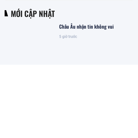
MỚI CẬP NHẬT
Châu Âu nhận tin không vui
5 giờ trước
Giá bạc vượt 61 USD/ounce, chuyên
gia dự báo 'thời của bạc' sắp tới
5 giờ trước
Tổng giám đốc Điện Máy Xanh 'gom
hàng' trong ngày đầu tiên cổ phiếu
DMX lên sàn
5 giờ trước