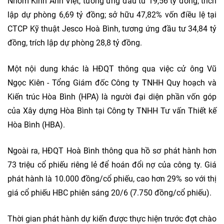
Nhôm Kính Anh Việt, tương ứng đầu tư 19,56 tỷ đồng, trích
lập dự phòng 6,69 tỷ đồng; sở hữu 47,82% vốn điều lệ tại
CTCP Kỹ thuật Jesco Hoà Bình, tương ứng đầu tư 34,84 tỷ
đồng, trích lập dự phòng 28,8 tỷ đồng.
Một nội dung khác là HĐQT thông qua việc cử ông Vũ
Ngọc Kiên - Tổng Giám đốc Công ty TNHH Quy hoạch và
Kiến trúc Hòa Bình (HPA) là người đại diện phần vốn góp
của Xây dựng Hòa Bình tại Công ty TNHH Tư vấn Thiết kế
Hòa Bình (HBA).
Ngoài ra, HĐQT Hoà Bình thông qua hồ sơ phát hành hơn
73 triệu cổ phiếu riêng lẻ để hoán đổi nợ của công ty. Giá
phát hành là 10.000 đồng/cổ phiếu, cao hơn 29% so với thị
giá cổ phiếu HBC phiên sáng 20/6 (7.750 đồng/cổ phiếu).
Thời gian phát hành dự kiến được thực hiện trước đợt chào