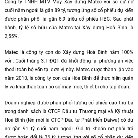
Công ty TNHH MTV Máy Xây dựng Matec với số dư nợ
cuối năm ngoái là gần 89 tỷ, tương ứng số cổ phiếu dự kiến
được phân phối là gần 8,9 triệu cổ phiếu HBC. Sau phát
hành, tỷ lệ sở hữu của Matec tại Xây dựng Hoà Bình là
2,55%.
Matec là công ty con do Xây dựng Hoà Bình nắm 100%
vốn. Cuối tháng 3, HĐQT đã khởi động lại phương án việc
thoái toàn bộ vốn tại đơn vị này. Matec được thành lập vào
năm 2010, là công ty con của Hòa Bình để thực hiện quản
lý và khai thác toàn bộ số máy móc, thiết bị cho tập đoàn.
Doanh nghiệp được phân phối lượng cổ phiếu cao thứ ba
trong danh sách là CTCP Đầu tư Thương mại và Kỹ thuật
Hoà Bình (tên mới là CTCP Đầu tư Phát triển Daiwa) có dư
nợ gần 91 tỷ cuối năm ngoái. Giá trị khoản nợ phải trả
được hoán đổi là 36 tỷ, tương ứng với số cổ phần dự kiến