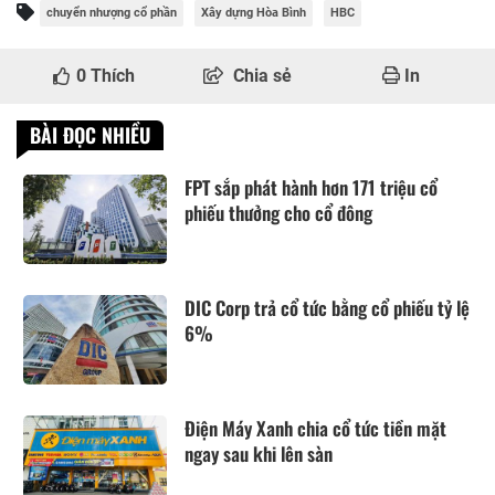
chuyển nhượng cổ phần
Xây dựng Hòa Bình
HBC
0
Thích
Chia sẻ
In
BÀI ĐỌC NHIỀU
FPT sắp phát hành hơn 171 triệu cổ
phiếu thưởng cho cổ đông
DIC Corp trả cổ tức bằng cổ phiếu tỷ lệ
6%
Điện Máy Xanh chia cổ tức tiền mặt
ngay sau khi lên sàn