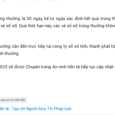
úng thưởng là 30 ngày, kể từ ngày xác định kết quả trúng 
 vé xổ số. Quá thời hạn này, các vé xổ số trúng thưởng khô
ưởng cần đến trực tiếp tại công ty xổ số tỉnh, thành phát h
ĩnh thưởng.
25 sẽ được Chuyên trang An ninh tiền tệ tiếp tục cập nhật
 quả xổ số miền Bắc
ền tệ - Tạp chí Người Đưa Tin Pháp luật