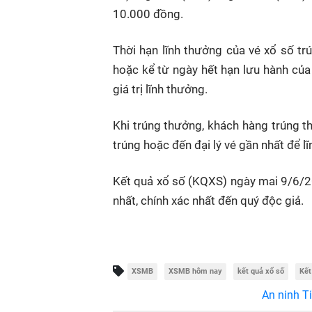
10.000 đồng.
Thời hạn lĩnh thưởng của vé xổ số tr
hoặc kể từ ngày hết hạn lưu hành của
giá trị lĩnh thưởng.
Khi trúng thưởng, khách hàng trúng th
trúng hoặc đến đại lý vé gần nhất để l
Kết quả xổ số (KQXS) ngày mai 9/6/20
nhất, chính xác nhất đến quý độc giả.
XSMB
XSMB hôm nay
kết quả xổ số
Kết
An ninh Ti