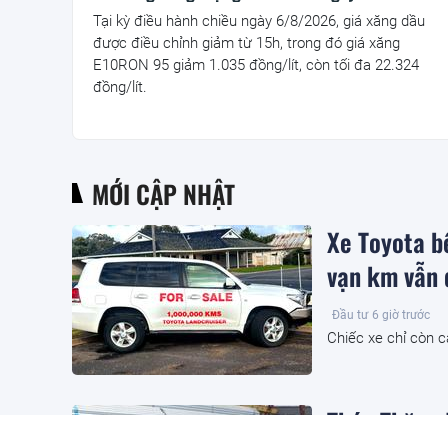
Tại kỳ điều hành chiều ngày 6/8/2026, giá xăng dầu
được điều chỉnh giảm từ 15h, trong đó giá xăng
E10RON 95 giảm 1.035 đồng/lít, còn tối đa 22.324
đồng/lít.
MỚI CẬP NHẬT
Xe Toyota b
vạn km vẫn 
Đầu tư
6 giờ trước
Chiếc xe chỉ còn 
Thép Thăng 