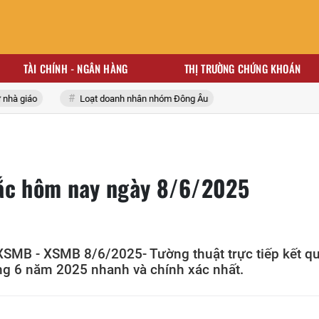
TÀI CHÍNH - NGÂN HÀNG
THỊ TRƯỜNG CHỨNG KHOÁN
 giáo
Loạt doanh nhân nhóm Đông Âu
Bắc hôm nay ngày 8/6/2025
SMB - XSMB 8/6/2025- Tường thuật trực tiếp kết q
ng 6 năm 2025 nhanh và chính xác nhất.