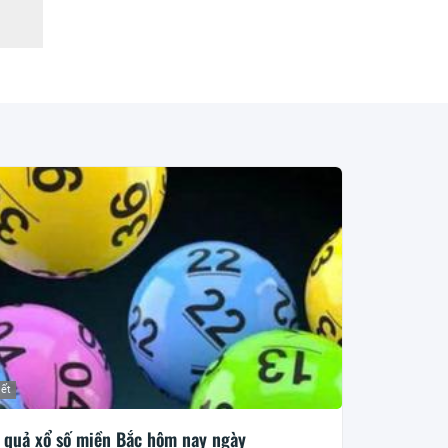
iết
 quả xổ số miền Bắc hôm nay ngày