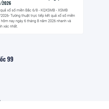
8/2026
 quả xổ số miền Bắc 6/8 - KQXSMB - XSMB
/2026- Tường thuật trực tiếp kết quả xổ số miền
 hôm nay ngày 6 tháng 8 năm 2026 nhanh và
nh xác nhất.
mốc 99
ờng