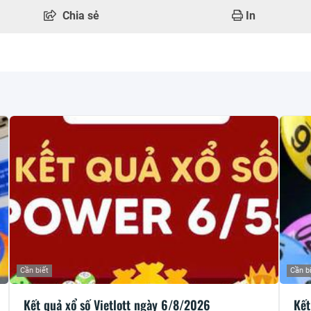
Chia sẻ
In
Cần biết
Cần b
Kết quả xổ số Vietlott ngày 6/8/2026
Kết