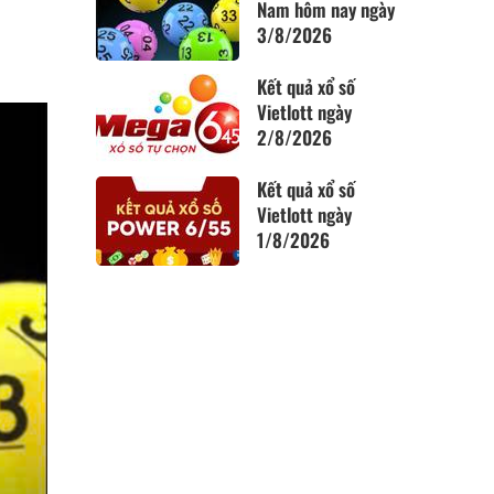
Nam hôm nay ngày
3/8/2026
Kết quả xổ số
Vietlott ngày
2/8/2026
Kết quả xổ số
Vietlott ngày
1/8/2026