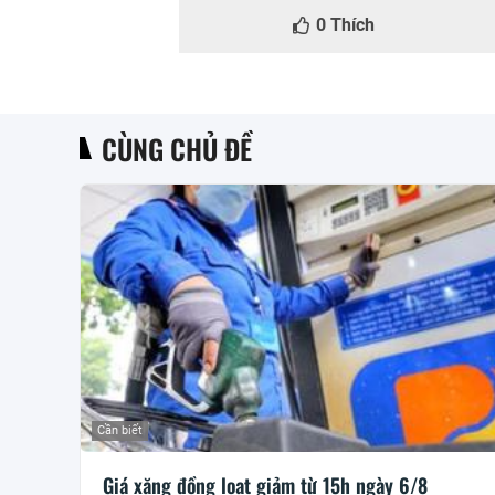
0
Thích
CÙNG CHỦ ĐỀ
Cần biết
Giá xăng đồng loạt giảm từ 15h ngày 6/8