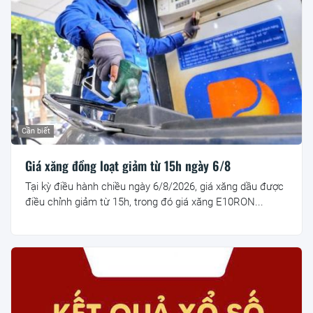
Cần biết
Giá xăng đồng loạt giảm từ 15h ngày 6/8
Tại kỳ điều hành chiều ngày 6/8/2026, giá xăng dầu được
điều chỉnh giảm từ 15h, trong đó giá xăng E10RON...