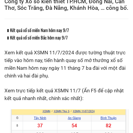
Công ty Xổ số kiến thiết TP.HCM, Đồng Nai, Cần
Thơ, Sóc Trăng, Đà Nẵng, Khánh Hòa, … công bố.
Kết quả xổ số miền Nam hôm nay 9/7
Kết quả xổ số miền Bắc hôm nay 9/7
Xem kết quả XSMN 11/7/2024 được tường thuật trực
tiếp vào hôm nay, tiến hành quay số mở thưởng xổ số
miền Nam hôm nay ngày 11 tháng 7 ba đài với một đài
chính và hai đài phụ.
Xem trực tiếp kết quả XSMN 11/7 (Ấn F5 để cập nhật
kết quả nhanh nhất, chính xác nhất):