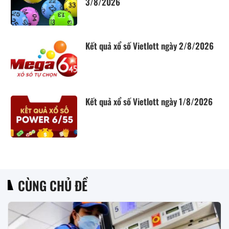
3/8/2026
Kết quả xổ số Vietlott ngày 2/8/2026
Kết quả xổ số Vietlott ngày 1/8/2026
CÙNG CHỦ ĐỀ