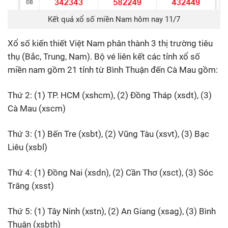
Kết quả xổ số miền Nam hôm nay 11/7
Xổ số kiến thiết Việt Nam phân thành 3 thị trường tiêu
thụ (Bắc, Trung, Nam). Bộ vé liên kết các tỉnh xổ số
miền nam gồm 21 tỉnh từ Bình Thuận đến Cà Mau gồm:
Thứ 2: (1) TP. HCM (xshcm), (2) Đồng Tháp (xsdt), (3)
Cà Mau (xscm)
Thứ 3: (1) Bến Tre (xsbt), (2) Vũng Tàu (xsvt), (3) Bạc
Liêu (xsbl)
Thứ 4: (1) Đồng Nai (xsdn), (2) Cần Thơ (xsct), (3) Sóc
Trăng (xsst)
Thứ 5: (1) Tây Ninh (xstn), (2) An Giang (xsag), (3) Bình
Thuận (xsbth)