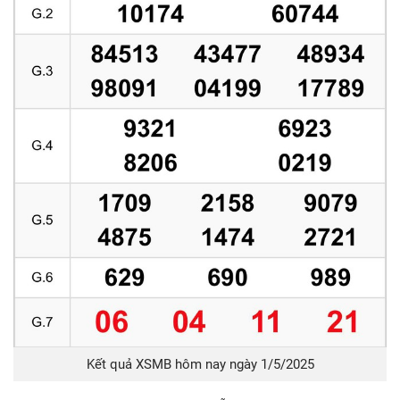
Kết quả XSMB hôm nay ngày 1/5/2025