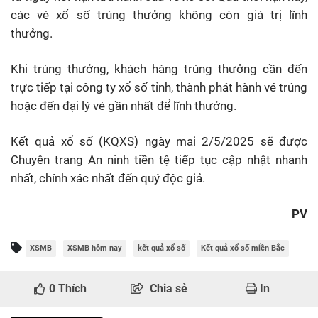
các vé xổ số trúng thưởng không còn giá trị lĩnh
thưởng.
Khi trúng thưởng, khách hàng trúng thưởng cần đến
trực tiếp tại công ty xổ số tỉnh, thành phát hành vé trúng
hoặc đến đại lý vé gần nhất để lĩnh thưởng.
Kết quả xổ số (KQXS) ngày mai 2/5/2025 sẽ được
Chuyên trang An ninh tiền tệ tiếp tục cập nhật nhanh
nhất, chính xác nhất đến quý độc giả.
PV
XSMB
XSMB hôm nay
kết quả xổ số
Kết quả xổ số miền Bắc
0
Thích
Chia sẻ
In