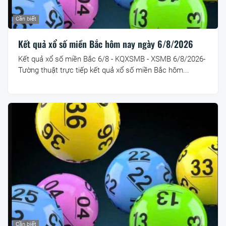
Cần biết
Kết quả xổ số miền Bắc hôm nay ngày 6/8/2026
Kết quả xổ số miền Bắc 6/8 - KQXSMB - XSMB 6/8/2026-
Tường thuật trực tiếp kết quả xổ số miền Bắc hôm...
Cần biết