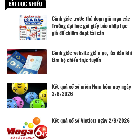
BÀI ĐỌC NHIỀU
Cảnh giác trước thủ đoạn giả mạo các
Trường đại học gửi giấy báo nhập học
giả để chiếm đoạt tài sản
Cảnh giác website giả mạo, lừa đảo khi
làm hộ chiếu trực tuyến
Kết quả xổ số miền Nam hôm nay ngày
3/8/2026
Kết quả xổ số Vietlott ngày 2/8/2026