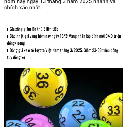
hôm nay ngày 13 tháng 3 năm 2025 nhanh và
chính xác nhất.
Giá xăng giảm lần thứ 3 liên tiếp
Cập nhật giá vàng hôm nay ngày 13/3: Vàng nhẫn lập đỉnh mới 94,9 triệu
đồng/lượng
Bảng giá xe ô tô Toyota Việt Nam tháng 3/2025: Giảm 23-38 triệu đồng
tùy dòng xe