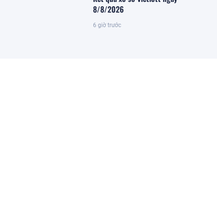
8/8/2026
6 giờ trước
Khoan sâu 4.700 mét xuống đáy biển,
phát hiện mỏ dầu khí trữ lượng 500
triệu m3 ngoài khơi Việt Nam
6 giờ trước
Kết quả xổ số miền Bắc hôm nay
ngày 8/8/2026
6 giờ trước
Mỹ báo tin vui bất ngờ đến Việt Nam
6 giờ trước