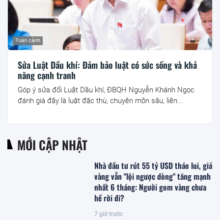
Toàn cảnh
Sửa Luật Dầu khí: Đảm bảo luật có sức sống và khả
năng cạnh tranh
Góp ý sửa đổi Luật Dầu khí, ĐBQH Nguyễn Khánh Ngọc
đánh giá đây là luật đặc thù, chuyên môn sâu, liên...
MỚI CẬP NHẬT
Nhà đầu tư rút 55 tỷ USD tháo lui, giá
vàng vẫn "lội ngược dòng" tăng mạnh
nhất 6 tháng: Người gom vàng chưa
hề rời đi?
7 giờ trước