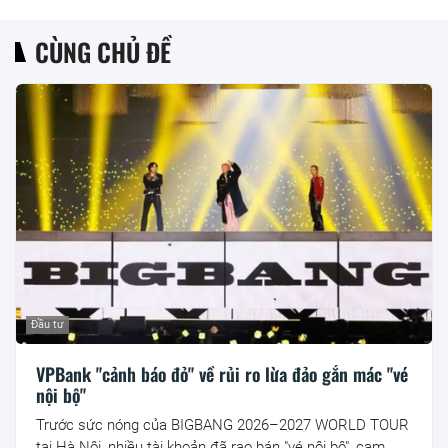
CÙNG CHỦ ĐỀ
Đầu tư
VPBank "cảnh báo đỏ" về rủi ro lừa đảo gắn mác "vé
nội bộ"
Trước sức nóng của BIGBANG 2026–2027 WORLD TOUR
tại Hà Nội, nhiều tài khoản đã rao bán "vé nội bộ", cam...