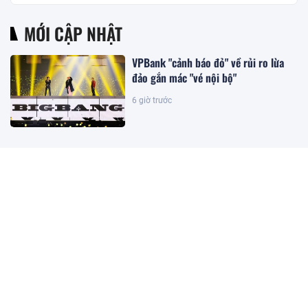
MỚI CẬP NHẬT
VPBank "cảnh báo đỏ" về rủi ro lừa
đảo gắn mác "vé nội bộ"
6 giờ trước
Công ty con của HAGL chốt thời gian
IPO 18,8 triệu cổ phiếu
4 giờ trước
Giá xăng đồng loạt giảm từ 15h ngày
6/8
4 giờ trước