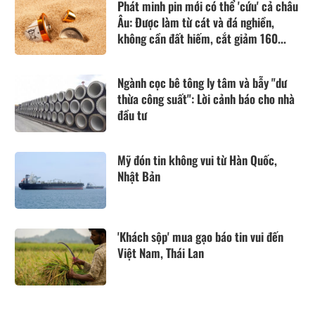
Phát minh pin mới có thể 'cứu' cả châu
Âu: Được làm từ cát và đá nghiền,
không cần đất hiếm, cắt giảm 160...
Ngành cọc bê tông ly tâm và bẫy "dư
thừa công suất": Lời cảnh báo cho nhà
đầu tư
Mỹ đón tin không vui từ Hàn Quốc,
Nhật Bản
'Khách sộp' mua gạo báo tin vui đến
Việt Nam, Thái Lan