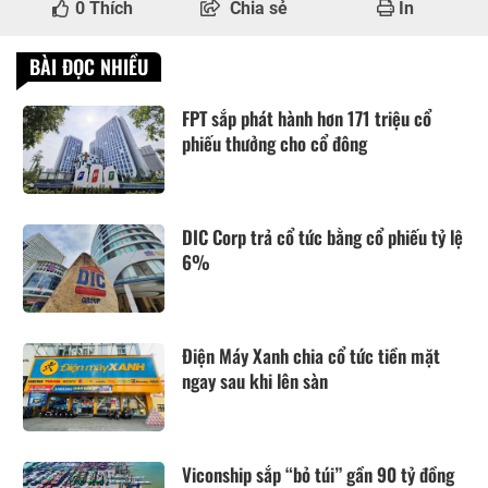
0
Thích
Chia sẻ
In
BÀI ĐỌC NHIỀU
FPT sắp phát hành hơn 171 triệu cổ
phiếu thưởng cho cổ đông
DIC Corp trả cổ tức bằng cổ phiếu tỷ lệ
6%
Điện Máy Xanh chia cổ tức tiền mặt
ngay sau khi lên sàn
Viconship sắp “bỏ túi” gần 90 tỷ đồng