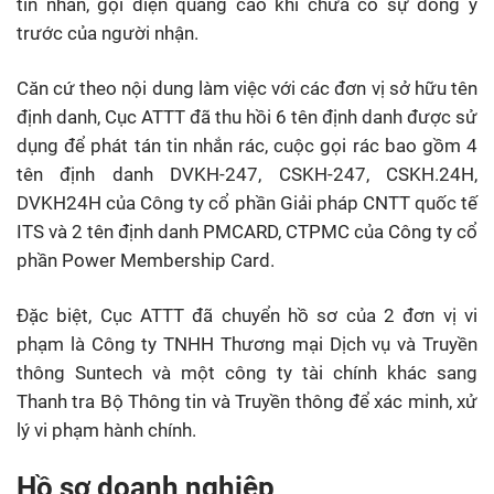
tin nhắn, gọi điện quảng cáo khi chưa có sự đồng ý
trước của người nhận.
Căn cứ theo nội dung làm việc với các đơn vị sở hữu tên
định danh, Cục ATTT đã thu hồi 6 tên định danh được sử
dụng để phát tán tin nhắn rác, cuộc gọi rác bao gồm 4
tên định danh DVKH-247, CSKH-247, CSKH.24H,
DVKH24H của Công ty cổ phần Giải pháp CNTT quốc tế
ITS và 2 tên định danh PMCARD, CTPMC của Công ty cổ
phần Power Membership Card.
Đặc biệt, Cục ATTT đã chuyển hồ sơ của 2 đơn vị vi
phạm là Công ty TNHH Thương mại Dịch vụ và Truyền
thông Suntech và một công ty tài chính khác sang
Thanh tra Bộ Thông tin và Truyền thông để xác minh, xử
lý vi phạm hành chính.
Hồ sơ doanh nghiệp