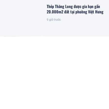
Thép Thăng Long được gia hạn gần
20.000m2 đất tại phường Việt Hưng
9 giờ trước
Đặc khu lớn nhất Việt Nam sắp xuất
hiện một công trình cạnh sân bay
quy mô hàng đầu, phục vụ tới 50
triệu hành khách
10 giờ trước
Giám đốc Alibaba.com khu vực:
Doanh nghiệp Việt vẫn đối mặt 3
điểm nghẽn khi bán hàng toàn cầu
11 giờ trước
Bộ Tài chính nói gì về tình trạng