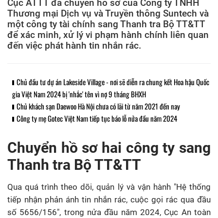
Cục ATTT đã chuyển hồ sơ của Công ty TNHH
Thương mại Dịch vụ và Truyền thông Suntech và
một công ty tài chính sang Thanh tra Bộ TT&TT
để xác minh, xử lý vi phạm hành chính liên quan
đến việc phát hành tin nhắn rác.
Chủ đầu tư dự án Lakeside Village - nơi sẽ diễn ra chung kết Hoa hậu Quốc
gia Việt Nam 2024 bị 'nhắc' tên vì nợ 9 tháng BHXH
Chủ khách sạn Daewoo Hà Nội chưa có lãi từ năm 2021 đến nay
Công ty mẹ Gotec Việt Nam tiếp tục báo lỗ nửa đầu năm 2024
Chuyển hồ sơ hai công ty sang
Thanh tra Bộ TT&TT
Qua quá trình theo dõi, quản lý và vận hành "Hệ thống
tiếp nhận phản ánh tin nhắn rác, cuộc gọi rác qua đầu
số 5656/156", trong nửa đầu năm 2024, Cục An toàn