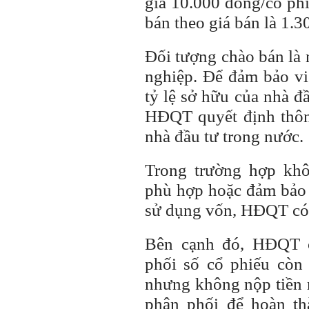
giá 10.000 đồng/cổ phi
bán theo giá bán là 1.3
Đối tượng chào bán là
nghiệp. Để đảm bảo vi
tỷ lệ sở hữu của
nhà đầ
HĐQT quyết định thô
nhà đầu tư
trong nước.
Trong trường hợp kh
phù hợp hoặc đảm bảo t
sử dụng vốn, HĐQT có 
Bên cạnh đó, HĐQT c
phối số cổ phiếu cò
nhưng không nộp tiền m
phân phối để hoàn t