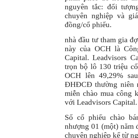
nguyên tắc: đối tượ
chuyên nghiệp và gi
đồng/cổ phiếu.
nhà đầu tư
tham gia đợt
này của OCH là Công
Capital. Leadvisors C
trọn bộ lô 130 triệu c
OCH lên 49,29% sau 
ĐHĐCĐ thường niên n
miễn chào mua công kh
với Leadvisors Capital.
Số cổ phiếu chào bá
nhượng 01 (một) năm 
chuyên nghiệp kể từ ng