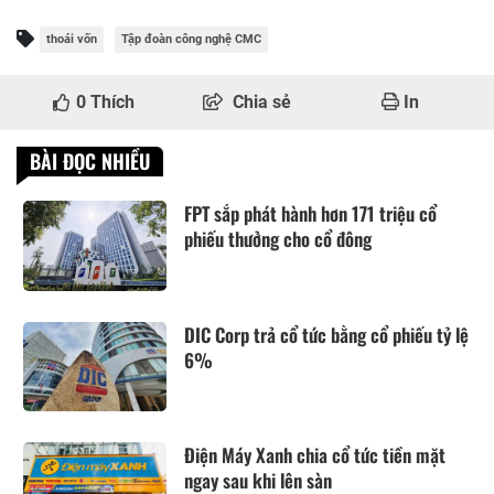
thoái vốn
Tập đoàn công nghệ CMC
0
Thích
Chia sẻ
In
BÀI ĐỌC NHIỀU
FPT sắp phát hành hơn 171 triệu cổ
phiếu thưởng cho cổ đông
DIC Corp trả cổ tức bằng cổ phiếu tỷ lệ
6%
Điện Máy Xanh chia cổ tức tiền mặt
ngay sau khi lên sàn