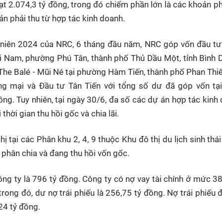
ạt 2.074,3 tỷ đồng, trong đó chiếm phần lớn là các khoản ph
ản phải thu từ hợp tác kinh doanh.
 niên 2024 của NRC, 6 tháng đầu năm, NRC góp vốn đầu t
ại Nam, phường Phú Tân, thành phố Thủ Dầu Một, tỉnh Bình
The Balé - Mũi Né tại phường Hàm Tiến, thành phố Phan Thiết
g mại và Đầu tư Tân Tiến với tổng số dư đã góp vốn tạ
ng. Tuy nhiên, tại ngày 30/6, đa số các dự án hợp tác kinh
hời gian thu hồi gốc và chia lãi.
hị tại các Phân khu 2, 4, 9 thuộc Khu đô thị du lịch sinh thá
 phân chia và đang thu hồi vốn gốc.
ông ty là 796 tỷ đồng. Công ty có nợ vay tài chính ở mức 38
trong đó, dư nợ trái phiếu là 256,75 tỷ đồng. Nợ trái phiếu 
 24 tỷ đồng.