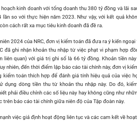
ạch kinh doanh với tổng doanh thu 380 tỷ đồng và lãi sa
,4 lần so với thực hiện năm 2023. Như vậy, với kết quả khô
òn cách rất xa mục tiêu kinh doanh đã đề ra.
 niên 2024 của NRC, đơn vị kiểm toán đã đưa ra ý kiến ngoại 
C đã ghi nhận khoản thu nhập từ việc phạt vi phạm hợp đồ
liên quan) với giá trị ghi sổ là 66 tỷ đồng. Khoản tiền nà
y nhiên, đến thời điểm lập báo cáo tài chính này, đơn vị kiể
kiểm toán thích hợp để đánh giá tính hiệu quả của việc h
sử dụng dòng tiền thu từ khoản thu nhập này. Do đó, kiể
hiết phải điều chỉnh các số liệu này hay không cũng như nhữ
trên báo cáo tài chính giữa niên độ của Tập đoàn này.
mạnh việc giả định hoạt động liên tục và các cam kết về hoạ