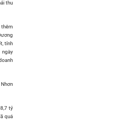
ải thu
ư thêm
 Dương
, tỉnh
i ngày
 doanh
i Nhơn
8,7 tỷ
đã quá