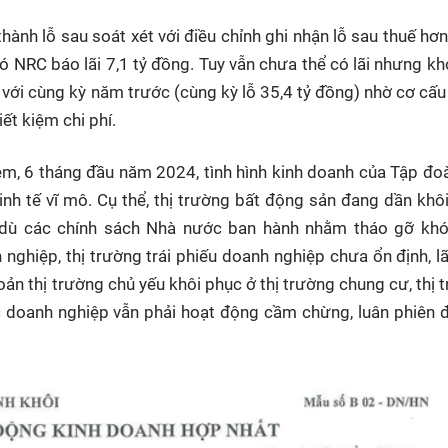
hành lỗ sau soát xét với điều chỉnh ghi nhận lỗ sau thuế hơn
ó NRC báo lãi 7,1 tỷ đồng. Tuy vẫn chưa thể có lãi nhưng kh
 với cùng kỳ năm trước (cùng kỳ lỗ 35,4 tỷ đồng) nhờ cơ cấu 
ết kiệm chi phí.
m, 6 tháng đầu năm 2024, tình hình kinh doanh của Tập đo
nh tế vĩ mô. Cụ thể, thị trường bất động sản đang dần khô
dù các chính sách Nhà nước ban hành nhằm tháo gỡ khó
ghiệp, thị trường trái phiếu doanh nghiệp chưa ổn định, lã
khoản thị trường chủ yếu khôi phục ở thị trường chung cư, thị 
 doanh nghiệp vẫn phải hoạt động cầm chừng, luân phiên 