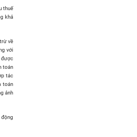
u thuế
ng khả
trừ về
ng với
y được
m toán
ợp tác
m toán
ng ảnh
t động