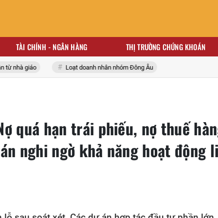
TÀI CHÍNH - NGÂN HÀNG
THỊ TRƯỜNG CHỨNG KHOÁN
 nhà giáo
Loạt doanh nhân nhóm Đông Âu
ợ quá hạn trái phiếu, nợ thuế hà
oán nghi ngờ khả năng hoạt động l
 lỗ sau soát xét. Các dự án hợp tác đầu tư phần lớn