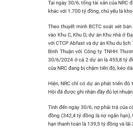
Tại ngày 30/6, tổng tài sản của NRC đ
khác với 1.700 tỷ đồng, chủ yếu là kho
Theo thuyết minh BCTC soát xét bán
vào Khu C, Khu D, dự án Khu nhà ở Đ
với CTCP Abfast và dự án Khu du lịch 
Bình Thuận với Công ty TNHH Thươn
30/6/2024 ở cả 2 dự án là 455,8 tỷ đồ
của NRC đang bị chậm tiến độ, kéo dài t
Hiện, NRC chỉ có dự án phát triển đô t
Hội đã được ghi nhận đầy đủ lợi nhuận
Tính đến ngày 30/6, nợ phải trả của c
đồng (342,4 tỷ đồng là nợ ngắn hạn), 
hạn thanh toán là 139,5 tỷ đồng và lãi