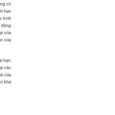
ăng có
ến hạn
c kinh
t động
ại của
ục của
i hạn,
ại các
uả của
có khả