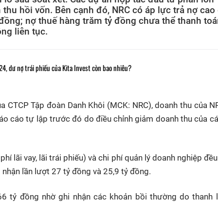
 thu hồi vốn. Bên cạnh đó, NRC có áp lực trả nợ cao
 đồng; nợ thuế hàng trăm tỷ đồng chưa thể thanh to
ng liên tục.
4, dư nợ trái phiếu của Kita Invest còn bao nhiêu?
ủa CTCP Tập đoàn Danh Khôi (MCK: NRC), doanh thu của N
báo cáo tự lập trước đó do điều chỉnh giảm doanh thu của c
i phí lãi vay, lãi trái phiếu) và chi phí quản lý doanh nghiệp đ
 nhận lần lượt 27 tỷ đồng và 25,9 tỷ đồng.
66 tỷ đồng nhờ ghi nhận các khoản bồi thường do thanh 