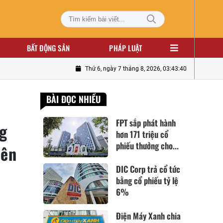
BẤT ĐỘNG SẢN
PHÁP LUẬT
Thứ 6, ngày 7 tháng 8, 2026, 03:43:41
BÀI ĐỌC NHIỀU
FPT sắp phát hành
ng
hơn 171 triệu cổ
phiếu thưởng cho...
iên
DIC Corp trả cổ tức
bằng cổ phiếu tỷ lệ
6%
Điện Máy Xanh chia