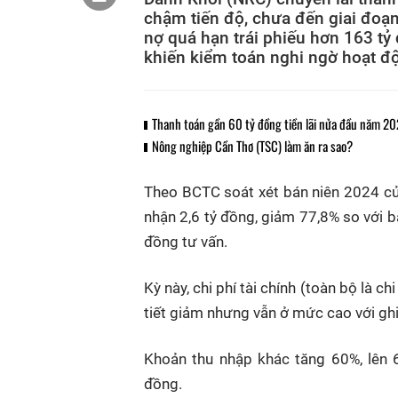
chậm tiến độ, chưa đến giai đoạn
nợ quá hạn trái phiếu hơn 163 tỷ
khiến kiểm toán nghi ngờ hoạt độ
Thanh toán gần 60 tỷ đồng tiền lãi nửa đầu năm 202
Nông nghiệp Cần Thơ (TSC) làm ăn ra sao?
Theo BCTC soát xét bán niên 2024 c
nhận 2,6 tỷ đồng, giảm 77,8% so với 
đồng tư vấn.
Kỳ này, chi phí tài chính (toàn bộ là ch
tiết giảm nhưng vẫn ở mức cao với ghi
Khoản thu nhập khác tăng 60%, lên 
đồng.