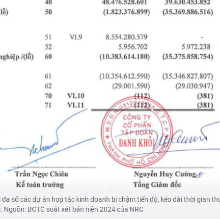
a số các dự án hợp tác kinh doanh bị chậm tiến độ, kéo dài thời gian th
ãi. Nguồn: BCTC soát xét bán niên 2024 của NRC