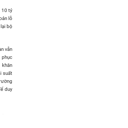
 10 tỷ
oản lỗ
lại bộ
àn vẫn
i phục
 khăn
i suất
trường
để duy