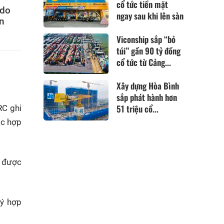
cổ tức tiền mặt
 do
ngay sau khi lên sàn
án
Viconship sắp “bỏ
túi” gần 90 tỷ đồng
cổ tức từ Cảng...
Xây dựng Hòa Bình
sắp phát hành hơn
51 triệu cổ...
RC ghi
ác hợp
ều được
lý hợp