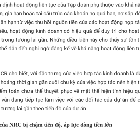
iả định hoạt động liên tục của Tập đoàn phụ thuộc vào khả n
n, gia hạn hoặc tái cấu trúc các khoản nợ quá hạn, nợ sắp đ
ắn hạn từ việc thu hồi nguồn tiền của các hoạt động hợp tá
iếu, hoạt động kinh doanh có hiệu quả để duy trì cho hoạ
trong tương lai gần. Những điều kiện này cho thấy sự tồn t
thể dẫn đến nghi ngờ đáng kể về khả năng hoạt động liên t
NCR cho biết, với đặc trưng của việc hợp tác kinh doanh là dà
hoảng thời gian gần cuối chu kỳ của việc hợp tác nên hiện t
m toán chưa thể thuyết phục về mặt thể hiện tính hiệu q
 vẫn đang tiếp tục làm việc với các đối tác của dự án để 
 tương lai gần theo tiến độ của dự án.
của NRC bị chậm tiến độ, áp lực dòng tiền lớn