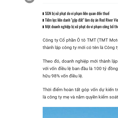
SGN bị xử phạt do vi phạm liên quan đến thuế
Tiềm lực liên danh "gộp đất" làm dự án Red River Vie
Một doanh nghiệp bị xử phạt do vi phạm công bố th
Công ty Cổ phần Ô tô TMT (TMT Moto
thành lập công ty mới có tên là Công 
Theo đó, doanh nghiệp mới thành lập
với vốn điều lệ ban đầu là 100 tỷ đồ
hữu 98% vốn điều lệ.
Thời điểm hoàn tất góp vốn dự kiến t
là công ty mẹ và nắm quyền kiểm soát 