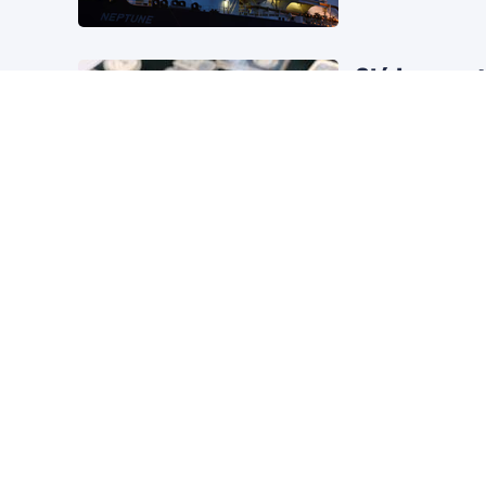
Giá bạc vượt
sắp tới
Đầu tư
5 giờ trước
Trí tuệ nhân tạo (
bạc.
Tổng giám đ
cổ phiếu DM
Thị trường chứng kh
Ông Đoàn Văn Hiể
giao dịch đầu tiên
Văn Phú trả