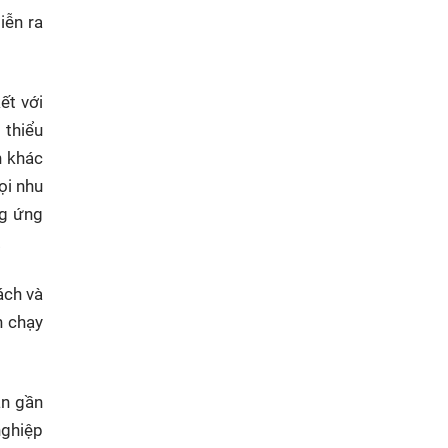
iễn ra
ết với
 thiểu
n khác
ọi nhu
ng ứng
.
ách và
h chạy
ần gần
nghiệp