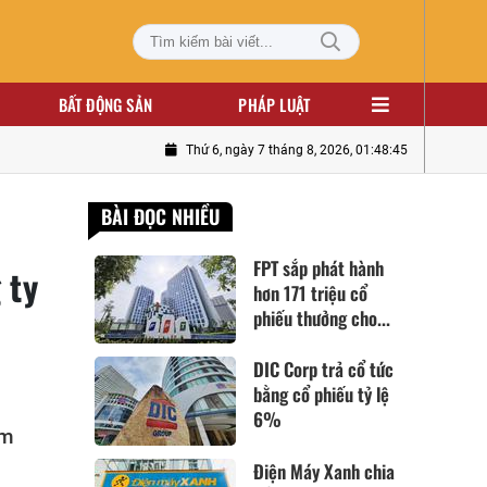
BẤT ĐỘNG SẢN
PHÁP LUẬT
Thứ 6, ngày 7 tháng 8, 2026, 01:48:46
BÀI ĐỌC NHIỀU
FPT sắp phát hành
 ty
hơn 171 triệu cổ
phiếu thưởng cho...
DIC Corp trả cổ tức
bằng cổ phiếu tỷ lệ
6%
ạm
Điện Máy Xanh chia