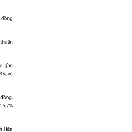
ỷ đồng
 thuần
ức gần
,3% và
 đồng,
116,7%
h Hân