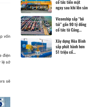
cổ tức tiền mặt
ngay sau khi lên sàn
Viconship sắp “bỏ
túi” gần 90 tỷ đồng
cổ tức từ Cảng...
óp vốn
Xây dựng Hòa Bình
sắp phát hành hơn
51 triệu cổ...
e điện
 lệ sở
ors sẽ