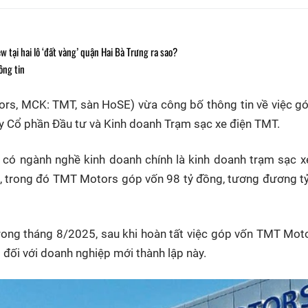
w tại hai lô ‘đất vàng’ quận Hai Bà Trưng ra sao?
ông tin
rs, MCK: TMT, sàn HoSE) vừa công bố thông tin về việc g
ty Cổ phần Đầu tư và Kinh doanh Trạm sạc xe điện TMT.
 có ngành nghề kinh doanh chính là kinh doanh trạm sạc x
ng, trong đó TMT Motors góp vốn 98 tỷ đồng, tương đương tỷ
rong tháng 8/2025, sau khi hoàn tất việc góp vốn TMT Mot
đối với doanh nghiệp mới thành lập này.