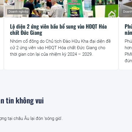
Doanh nghiệp
Doanh
Lộ diện 2 ứng viên bầu bổ sung vào HĐQT Hóa
Phú
chất Đức Giang
nă
Nhóm cổ đông do Chủ tịch Đào Hữu Kha đại diện đề
Phú
cử 2 ứng viên vào HĐQT Hóa chất Đức Giang cho
hơn 
thời gian còn lại của nhiệm kỳ 2024 – 2029.
PMH
đún
n tin không vui
ng tại châu Âu lại đón ‘sóng gió’.