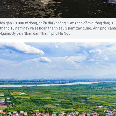
đến gần 10.000 tỷ đồng, chiều dài khoảng 6 km (bao gồm đường dẫn). Dự
tháng 10 năm nay và sẽ hoàn thành sau 3 năm xây dựng. Ảnh phối cảnh
Nguồn: Uỷ ban Nhân dân Thành phố Hà Nội.