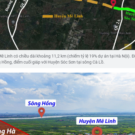
Linh có chiều dài khoảng 11,2 km (chiếm tỷ lệ 19% dự án tại Hà Nội). 
g Hồng, điểm cuối giáp với Huyện Sóc Sơn tại sông Cà Lồ.