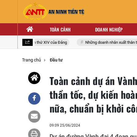
TOÀN CẢNH
DOANH NGHIỆP
 toàn quốc lần thứ XIV của Đảng
Những doanh nhân xuất thân từ nhà g
Trang chủ
Đầu tư
Toàn cảnh dự án Vành
thần tốc, dự kiến ho
nữa, chuẩn bị khởi c
09:09 25/06/2024
Dự án đường Vành đai 4 đoạn qu