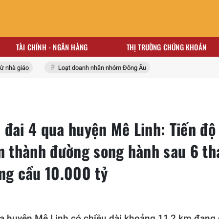
TÀI CHÍNH - NGÂN HÀNG
THỊ TRƯỜNG CHỨNG KHOÁN
iáo
Loạt doanh nhân nhóm Đông Âu
 đai 4 qua huyện Mê Linh: Tiến độ
àn thành đường song hành sau 6 t
ông cầu 10.000 tỷ
a huyện Mê Linh có chiều dài khoảng 11,2 km đang