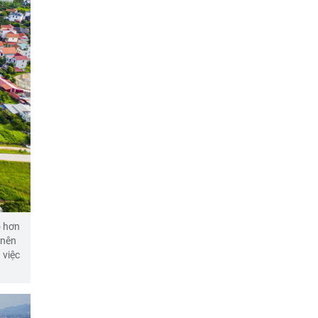
ó hơn
 nên
 việc