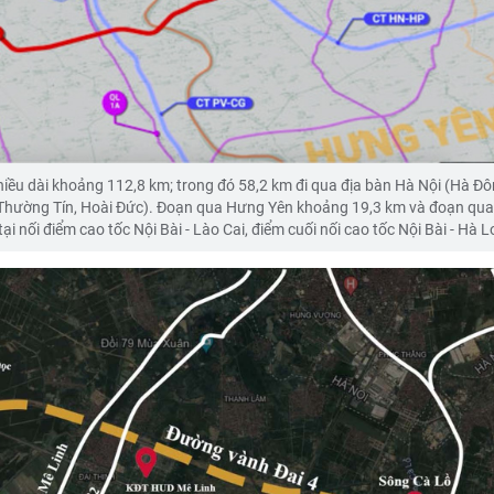
hiều dài khoảng 112,8 km; trong đó 58,2 km đi qua địa bàn Hà Nội (Hà Đô
 Thường Tín, Hoài Đức). Đoạn qua Hưng Yên khoảng 19,3 km và đoạn qua
 nối điểm cao tốc Nội Bài - Lào Cai, điểm cuối nối cao tốc Nội Bài - Hà L