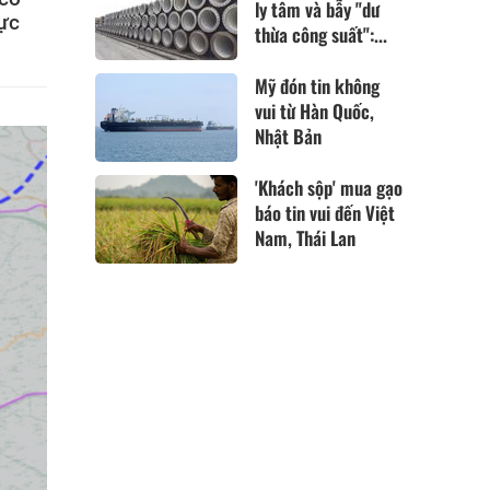
ly tâm và bẫy "dư
vực
thừa công suất":...
Mỹ đón tin không
vui từ Hàn Quốc,
Nhật Bản
'Khách sộp' mua gạo
báo tin vui đến Việt
Nam, Thái Lan