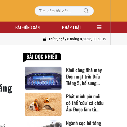
BẤT ĐỘNG SẢN
PHÁP LUẬT
Thứ 5, ngày 6 tháng 8, 2026, 00:50:21
BÀI ĐỌC NHIỀU
Khởi công Nhà máy
Điện mặt trời Dầu
Tiếng 5, bổ sung...
háng
Phát minh pin mới
có thể 'cứu' cả châu
Âu: Được làm từ...
Ngành cọc bê tông
 có