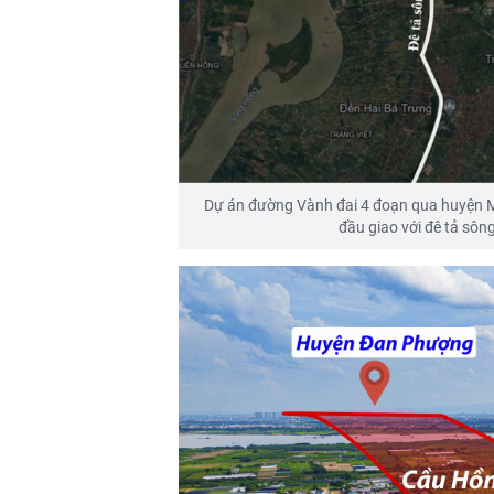
Dự án đường Vành đai 4 đoạn qua huyện Mê 
đầu giao với đê tả sôn