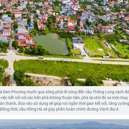
và Đan Phượng muốn qua sông phải đi vòng đến cầu Thăng Long cách đ
việc kết nối với các bến phà không thuận tiện, phà lại chờ đủ xe mới chạy
àn thành, đưa vào sử dụng sẽ giúp rút ngắn thời gian kết nối, tăng cường
 Đồng thời, cầu Hồng Hà sẽ góp phần hoàn chỉnh đường Vành đai 4.