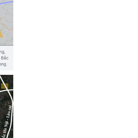
ng,
 Bắc
ong.