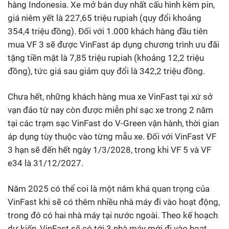
hàng Indonesia. Xe mở bán duy nhất cấu hình kèm pin,
giá niêm yết là 227,65 triệu rupiah (quy đổi khoảng
354,4 triệu đồng). Đối với 1.000 khách hàng đầu tiên
mua VF 3 sẽ được VinFast áp dụng chương trình ưu đãi
tặng tiền mặt là 7,85 triệu rupiah (khoảng 12,2 triệu
đồng), tức giá sau giảm quy đổi là 342,2 triệu đồng.
Chưa hết, những khách hàng mua xe VinFast tại xứ sở
vạn đảo từ nay còn được miễn phí sạc xe trong 2 năm
tại các trạm sạc VinFast do V-Green vận hành, thời gian
áp dụng tùy thuộc vào từng mẫu xe. Đối với VinFast VF
3 hạn sẽ đến hết ngày 1/3/2028, trong khi VF 5 và VF
e34 là 31/12/2027.
Năm 2025 có thể coi là một năm khá quan trọng của
VinFast khi sẽ có thêm nhiều nhà máy đi vào hoạt động,
trong đó có hai nhà máy tại nước ngoài. Theo kế hoạch
dự kiến, VinFast sẽ có tới 3 nhà máy mới đi vào hoạt