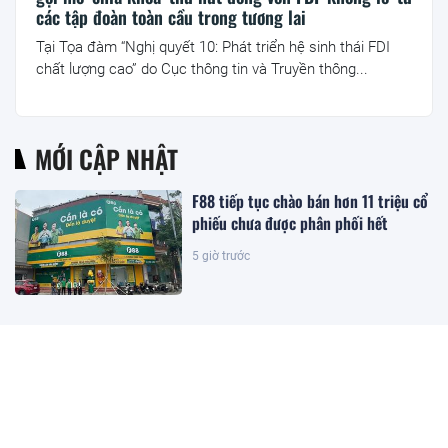
các tập đoàn toàn cầu trong tương lai
Tại Tọa đàm “Nghị quyết 10: Phát triển hệ sinh thái FDI
chất lượng cao” do Cục thông tin và Truyền thông...
MỚI CẬP NHẬT
F88 tiếp tục chào bán hơn 11 triệu cổ
phiếu chưa được phân phối hết
5 giờ trước
The Magnolia: Nơi bản sắc cá nhân
hiện diện trong từng khung hình
sống
5 giờ trước