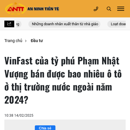
V của Đảng
Những doanh nhân xuất thân từ nhà giáo
Loạt doanh 
Trang chủ
Đầu tư
VinFast của tỷ phú Phạm Nhật
Vượng bán được bao nhiêu ô tô
ở thị trường nước ngoài năm
2024?
10:38 14/02/2025
Chia sẻ