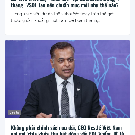
tháng: VSOL tạo nên chuẩn mực mới như thế nào?
Trong khi nhiều dự án triển khai Workday trên thế giới
thường cần khoảng một năm để hoàn thành,...
Đầu tư
Không phải chính sách ưu đãi, CEO Nestlé Việt Nam
gợi mở 'chìa khóa' thu hút dòng vốn FDI 'khổng lồ' từ