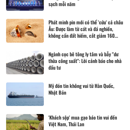
sạch mỗi năm
Phát minh pin mới có thể 'cứu' cả châu
Âu: Được làm từ cát và đá nghiền,
không cần đất hiếm, cắt giảm 160...
Ngành cọc bê tông ly tâm và bẫy "dư
thừa công suất": Lời cảnh báo cho nhà
đầu tư
Mỹ đón tin không vui từ Hàn Quốc,
Nhật Bản
'Khách sộp' mua gạo báo tin vui đến
Việt Nam, Thái Lan