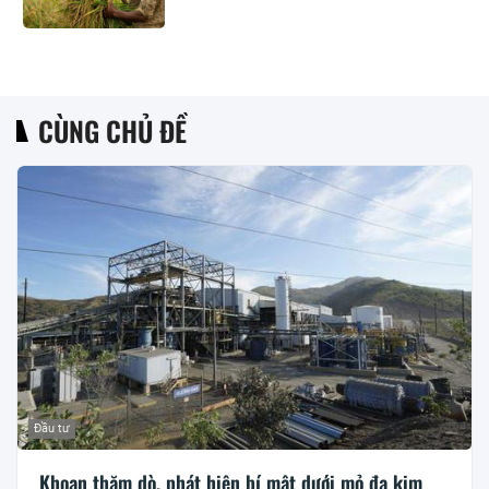
CÙNG CHỦ ĐỀ
Đầu tư
Khoan thăm dò, phát hiện bí mật dưới mỏ đa kim