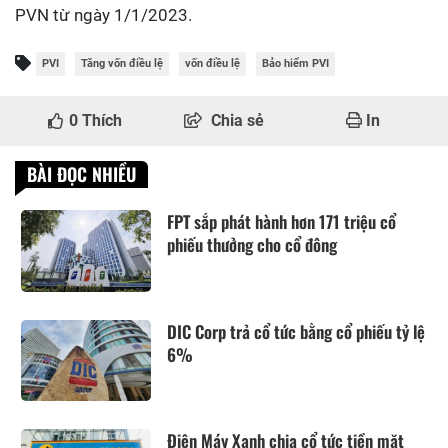
PVN từ ngày 1/1/2023.
PVI
Tăng vốn điều lệ
vốn điều lệ
Bảo hiểm PVI
0
Thích
Chia sẻ
In
BÀI ĐỌC NHIỀU
FPT sắp phát hành hơn 171 triệu cổ
phiếu thưởng cho cổ đông
DIC Corp trả cổ tức bằng cổ phiếu tỷ lệ
6%
Điện Máy Xanh chia cổ tức tiền mặt