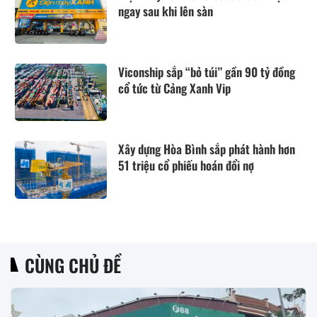
ngay sau khi lên sàn
Viconship sắp “bỏ túi” gần 90 tỷ đồng
cổ tức từ Cảng Xanh Vip
Xây dựng Hòa Bình sắp phát hành hơn
51 triệu cổ phiếu hoán đổi nợ
CÙNG CHỦ ĐỀ